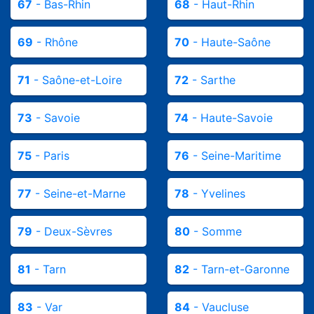
67
- Bas-Rhin
68
- Haut-Rhin
69
- Rhône
70
- Haute-Saône
71
- Saône-et-Loire
72
- Sarthe
73
- Savoie
74
- Haute-Savoie
75
- Paris
76
- Seine-Maritime
77
- Seine-et-Marne
78
- Yvelines
79
- Deux-Sèvres
80
- Somme
81
- Tarn
82
- Tarn-et-Garonne
83
- Var
84
- Vaucluse