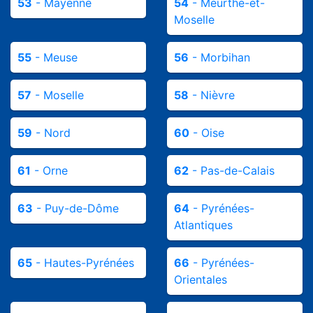
53
- Mayenne
54
- Meurthe-et-
Moselle
55
- Meuse
56
- Morbihan
57
- Moselle
58
- Nièvre
59
- Nord
60
- Oise
61
- Orne
62
- Pas-de-Calais
63
- Puy-de-Dôme
64
- Pyrénées-
Atlantiques
65
- Hautes-Pyrénées
66
- Pyrénées-
Orientales