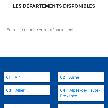
LES DÉPARTEMENTS DISPONIBLES
01
- Ain
02
- Aisne
03
- Allier
04
- Alpes-de-Haute-
Provence