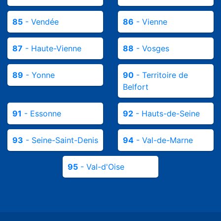
85
- Vendée
86
- Vienne
87
- Haute-Vienne
88
- Vosges
89
- Yonne
90
- Territoire de
Belfort
91
- Essonne
92
- Hauts-de-Seine
93
- Seine-Saint-Denis
94
- Val-de-Marne
95
- Val-d'Oise