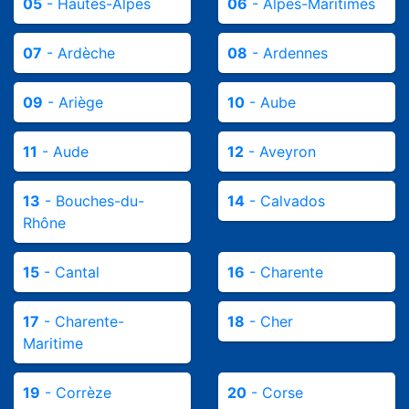
05
- Hautes-Alpes
06
- Alpes-Maritimes
07
- Ardèche
08
- Ardennes
09
- Ariège
10
- Aube
11
- Aude
12
- Aveyron
13
- Bouches-du-
14
- Calvados
Rhône
15
- Cantal
16
- Charente
17
- Charente-
18
- Cher
Maritime
19
- Corrèze
20
- Corse