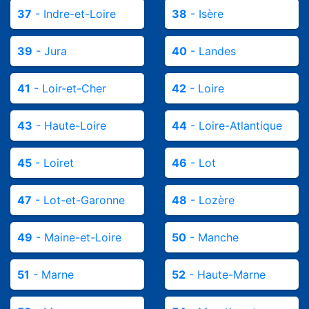
37
- Indre-et-Loire
38
- Isère
39
- Jura
40
- Landes
41
- Loir-et-Cher
42
- Loire
43
- Haute-Loire
44
- Loire-Atlantique
45
- Loiret
46
- Lot
47
- Lot-et-Garonne
48
- Lozère
49
- Maine-et-Loire
50
- Manche
51
- Marne
52
- Haute-Marne