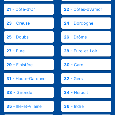
21
- Côte-d'Or
22
- Côtes-d'Armor
23
- Creuse
24
- Dordogne
25
- Doubs
26
- Drôme
27
- Eure
28
- Eure-et-Loir
29
- Finistère
30
- Gard
31
- Haute-Garonne
32
- Gers
33
- Gironde
34
- Hérault
35
- Ille-et-Vilaine
36
- Indre