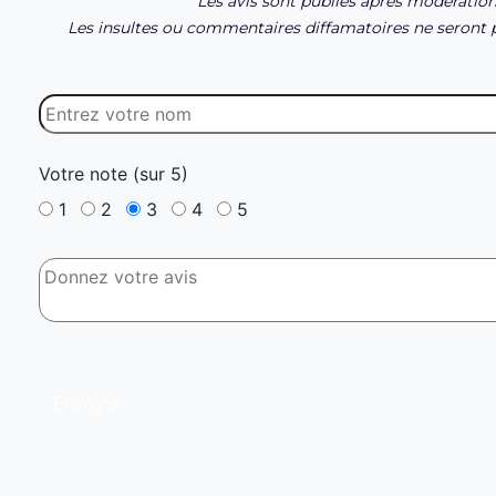
Les avis sont publiés après modération
Les insultes ou commentaires diffamatoires ne seront p
Votre note (sur 5)
1
2
3
4
5
Envoyer