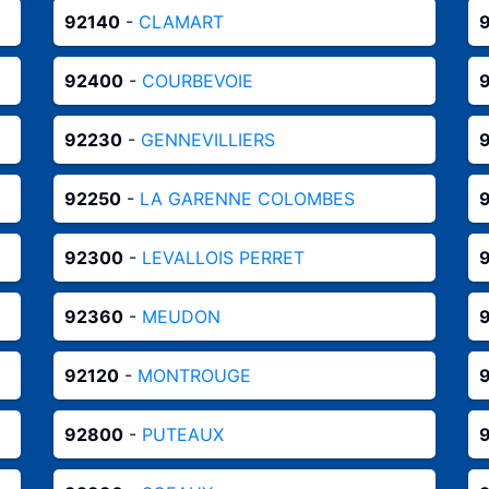
92140
-
CLAMART
92400
-
COURBEVOIE
92230
-
GENNEVILLIERS
92250
-
LA GARENNE COLOMBES
92300
-
LEVALLOIS PERRET
92360
-
MEUDON
92120
-
MONTROUGE
92800
-
PUTEAUX