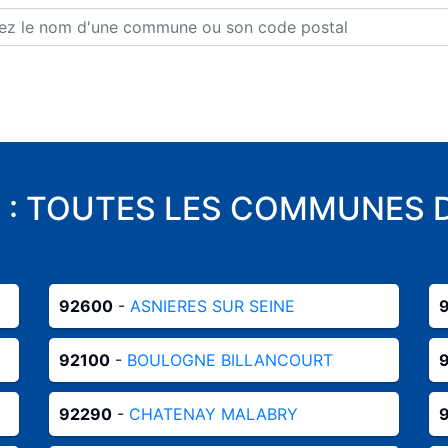
 : TOUTES LES COMMUNES
92600
-
ASNIERES SUR SEINE
92100
-
BOULOGNE BILLANCOURT
92290
-
CHATENAY MALABRY