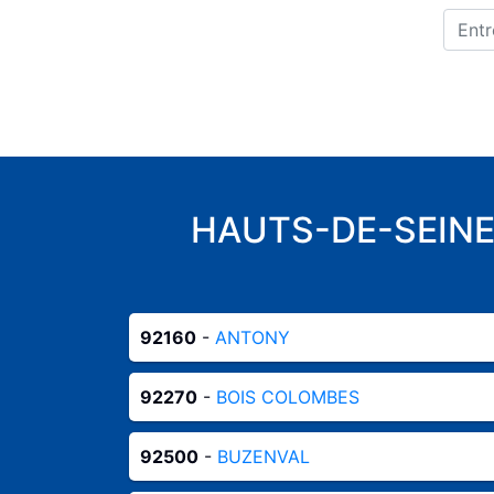
HAUTS-DE-SEINE
92160
-
ANTONY
92270
-
BOIS COLOMBES
92500
-
BUZENVAL