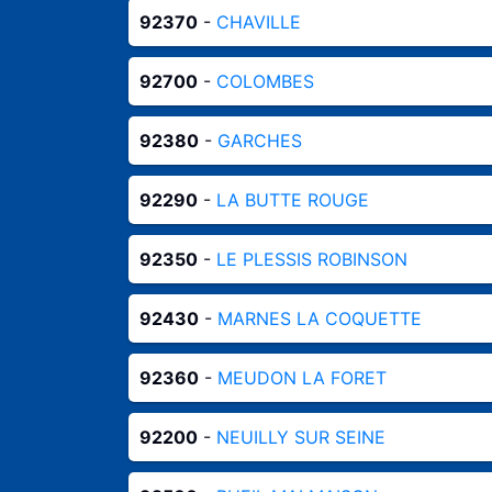
92370
-
CHAVILLE
92700
-
COLOMBES
92380
-
GARCHES
92290
-
LA BUTTE ROUGE
92350
-
LE PLESSIS ROBINSON
92430
-
MARNES LA COQUETTE
92360
-
MEUDON LA FORET
92200
-
NEUILLY SUR SEINE