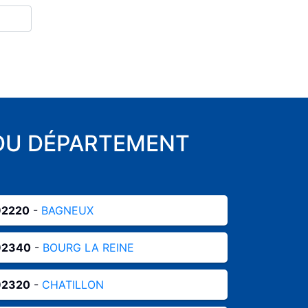
 DU DÉPARTEMENT
92220
-
BAGNEUX
92340
-
BOURG LA REINE
92320
-
CHATILLON