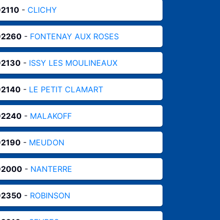
92110
-
CLICHY
92260
-
FONTENAY AUX ROSES
92130
-
ISSY LES MOULINEAUX
92140
-
LE PETIT CLAMART
92240
-
MALAKOFF
92190
-
MEUDON
92000
-
NANTERRE
92350
-
ROBINSON