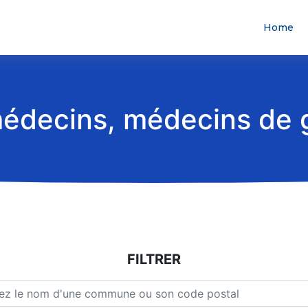
Home
 médecins, médecins de 
FILTRER