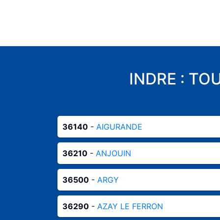
INDRE : T
36140
-
AIGURANDE
36210
-
ANJOUIN
36500
-
ARGY
36290
-
AZAY LE FERRON