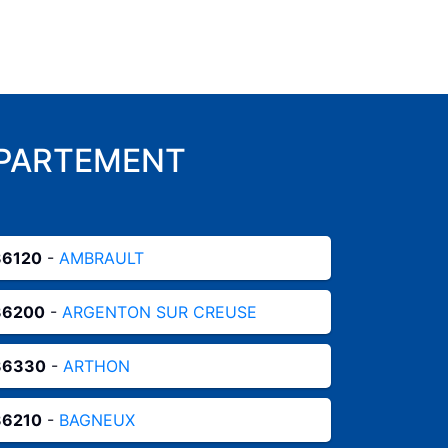
ÉPARTEMENT
36120
-
AMBRAULT
36200
-
ARGENTON SUR CREUSE
36330
-
ARTHON
36210
-
BAGNEUX