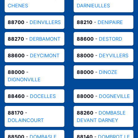
CHENES
DARNIEULLES
88700
-
DEINVILLERS
88210
-
DENIPAIRE
88270
-
DERBAMONT
88600
-
DESTORD
88600
-
DEYCIMONT
88000
-
DEYVILLERS
88000
-
88000
-
DINOZE
DIGNONVILLE
88460
-
DOCELLES
88000
-
DOGNEVILLE
88170
-
88260
-
DOMBASLE
DOLAINCOURT
DEVANT DARNEY
88500
-
DOMBASLE
88140
-
DOMBROT LE