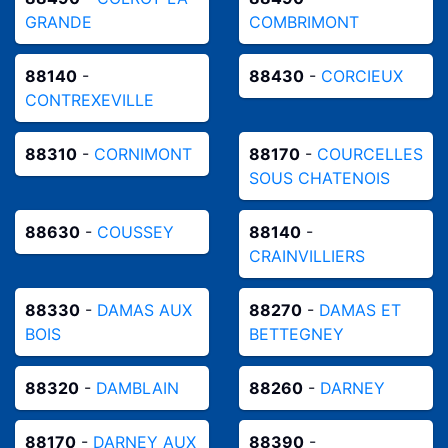
GRANDE
COMBRIMONT
88140
-
88430
-
CORCIEUX
CONTREXEVILLE
88310
-
CORNIMONT
88170
-
COURCELLES
SOUS CHATENOIS
88630
-
COUSSEY
88140
-
CRAINVILLIERS
88330
-
DAMAS AUX
88270
-
DAMAS ET
BOIS
BETTEGNEY
88320
-
DAMBLAIN
88260
-
DARNEY
88170
-
DARNEY AUX
88390
-