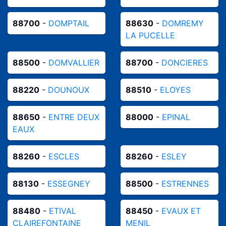
88700
-
DOMPTAIL
88630
-
DOMREMY
LA PUCELLE
88500
-
DOMVALLIER
88700
-
DONCIERES
88220
-
DOUNOUX
88510
-
ELOYES
88650
-
ENTRE DEUX
88000
-
EPINAL
EAUX
88260
-
ESCLES
88260
-
ESLEY
88130
-
ESSEGNEY
88500
-
ESTRENNES
88480
-
ETIVAL
88450
-
EVAUX ET
CLAIREFONTAINE
MENIL