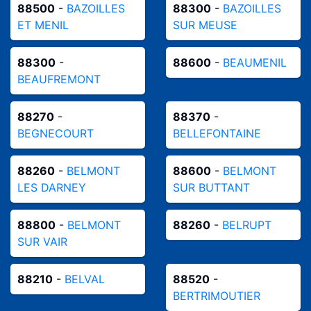
88500
-
BAZOILLES
88300
-
BAZOILLES
ET MENIL
SUR MEUSE
88300
-
88600
-
BEAUMENIL
BEAUFREMONT
88270
-
88370
-
BEGNECOURT
BELLEFONTAINE
88260
-
BELMONT
88600
-
BELMONT
LES DARNEY
SUR BUTTANT
88800
-
BELMONT
88260
-
BELRUPT
SUR VAIR
88210
-
BELVAL
88520
-
BERTRIMOUTIER