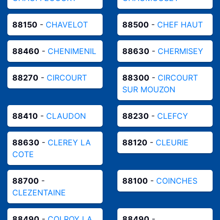
88150
-
CHAVELOT
88500
-
CHEF HAUT
88460
-
CHENIMENIL
88630
-
CHERMISEY
88270
-
CIRCOURT
88300
-
CIRCOURT
SUR MOUZON
88410
-
CLAUDON
88230
-
CLEFCY
88630
-
CLEREY LA
88120
-
CLEURIE
COTE
88700
-
88100
-
COINCHES
CLEZENTAINE
88490
-
COLROY LA
88490
-