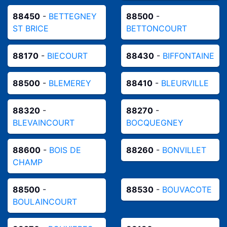
88450
-
BETTEGNEY
88500
-
ST BRICE
BETTONCOURT
88170
-
BIECOURT
88430
-
BIFFONTAINE
88500
-
BLEMEREY
88410
-
BLEURVILLE
88320
-
88270
-
BLEVAINCOURT
BOCQUEGNEY
88600
-
BOIS DE
88260
-
BONVILLET
CHAMP
88500
-
88530
-
BOUVACOTE
BOULAINCOURT