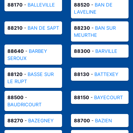
88170
-
BALLEVILLE
88520
-
BAN DE
LAVELINE
88210
-
BAN DE SAPT
88230
-
BAN SUR
MEURTHE
88640
-
BARBEY
88300
-
BARVILLE
SEROUX
88120
-
BASSE SUR
88130
-
BATTEXEY
LE RUPT
88500
-
88150
-
BAYECOURT
BAUDRICOURT
88270
-
BAZEGNEY
88700
-
BAZIEN