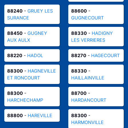
88240
-
GRUEY LES
88600
-
SURANCE
GUGNECOURT
88450
-
GUGNEY
88330
-
HADIGNY
AUX AULX
LES VERRIERES
88220
-
HADOL
88270
-
HAGECOURT
88300
-
HAGNEVILLE
88330
-
ET RONCOURT
HAILLAINVILLE
88300
-
88700
-
HARCHECHAMP
HARDANCOURT
88800
-
HAREVILLE
88300
-
HARMONVILLE