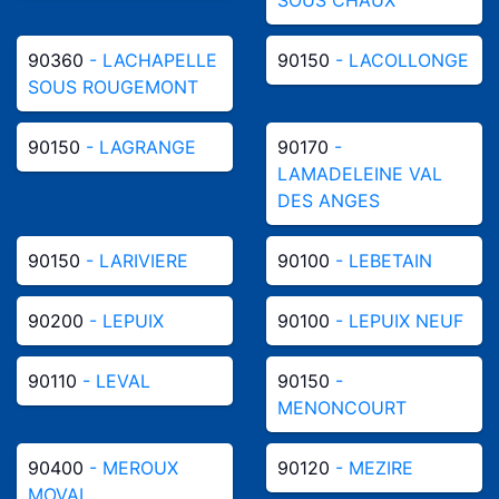
90360
- LACHAPELLE
90150
- LACOLLONGE
SOUS ROUGEMONT
90150
- LAGRANGE
90170
-
LAMADELEINE VAL
DES ANGES
90150
- LARIVIERE
90100
- LEBETAIN
90200
- LEPUIX
90100
- LEPUIX NEUF
90110
- LEVAL
90150
-
MENONCOURT
90400
- MEROUX
90120
- MEZIRE
MOVAL