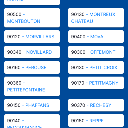
90500
-
90130
- MONTREUX
MONTBOUTON
CHATEAU
90120
- MORVILLARS
90400
- MOVAL
90340
- NOVILLARD
90300
- OFFEMONT
90160
- PEROUSE
90130
- PETIT CROIX
90360
-
90170
- PETITMAGNY
PETITEFONTAINE
90150
- PHAFFANS
90370
- RECHESY
90140
-
90150
- REPPE
RECOUVRANCE