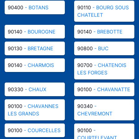
90400
- BOTANS
90110
- BOURG SOUS
CHATELET
90140
- BOUROGNE
90140
- BREBOTTE
90130
- BRETAGNE
90800
- BUC
90140
- CHARMOIS
90700
- CHATENOIS
LES FORGES
90330
- CHAUX
90100
- CHAVANATTE
90100
- CHAVANNES
90340
-
LES GRANDS
CHEVREMONT
90100
- COURCELLES
90100
-
COURTELEVANT