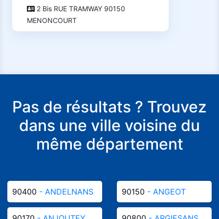
2 Bis RUE TRAMWAY 90150
MENONCOURT
Pas de résultats ? Trouvez
dans une ville voisine du
même département
90400
- ANDELNANS
90150
- ANGEOT
90170
- ANJOUTEY
90800
- ARGIESANS