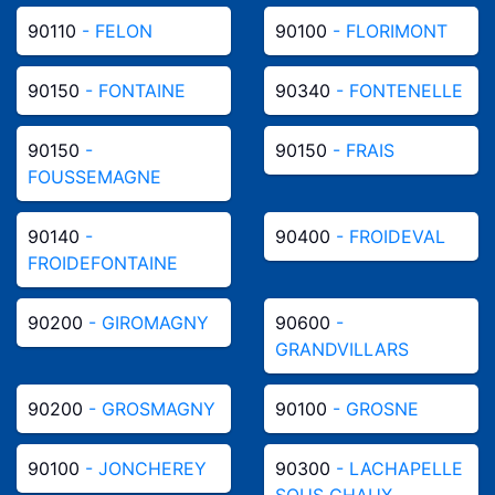
90110
- FELON
90100
- FLORIMONT
90150
- FONTAINE
90340
- FONTENELLE
90150
-
90150
- FRAIS
FOUSSEMAGNE
90140
-
90400
- FROIDEVAL
FROIDEFONTAINE
90200
- GIROMAGNY
90600
-
GRANDVILLARS
90200
- GROSMAGNY
90100
- GROSNE
90100
- JONCHEREY
90300
- LACHAPELLE
SOUS CHAUX