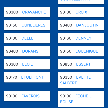
90300
- CRAVANCHE
90100
- CROIX
90150
- CUNELIERES
90400
- DANJOUTIN
90100
- DELLE
90160
- DENNEY
90400
- DORANS
90150
- EGUENIGUE
90300
- ELOIE
90850
- ESSERT
90170
- ETUEFFONT
90350
- EVETTE
SALBERT
90100
- FAVEROIS
90100
- FECHE L
EGLISE