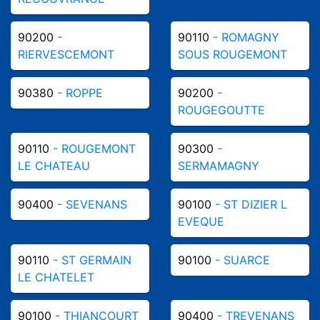
90200
-
90110
- ROMAGNY
RIERVESCEMONT
SOUS ROUGEMONT
90380
- ROPPE
90200
-
ROUGEGOUTTE
90110
- ROUGEMONT
90300
-
LE CHATEAU
SERMAMAGNY
90400
- SEVENANS
90100
- ST DIZIER L
EVEQUE
90110
- ST GERMAIN
90100
- SUARCE
LE CHATELET
90100
- THIANCOURT
90400
- TREVENANS