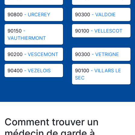
90800
- URCEREY
90300
- VALDOIE
90150
-
90100
- VELLESCOT
VAUTHIERMONT
90200
- VESCEMONT
90300
- VETRIGNE
90400
- VEZELOIS
90100
- VILLARS LE
SEC
Comment trouver un
médecin de garde à