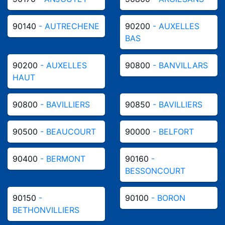
90140
- AUTRECHENE
90200
- AUXELLES
BAS
90200
- AUXELLES
90800
- BANVILLARS
HAUT
90800
- BAVILLIERS
90850
- BAVILLIERS
90500
- BEAUCOURT
90000
- BELFORT
90400
- BERMONT
90160
-
BESSONCOURT
90150
-
90100
- BORON
BETHONVILLIERS