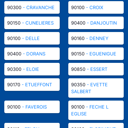
90300
- CRAVANCHE
90100
- CROIX
90150
- CUNELIERES
90400
- DANJOUTIN
90100
- DELLE
90160
- DENNEY
90400
- DORANS
90150
- EGUENIGUE
90300
- ELOIE
90850
- ESSERT
90170
- ETUEFFONT
90350
- EVETTE
SALBERT
90100
- FAVEROIS
90100
- FECHE L
EGLISE