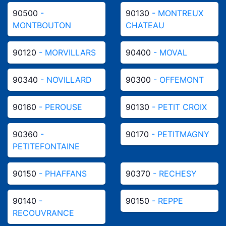
90500
-
90130
- MONTREUX
MONTBOUTON
CHATEAU
90120
- MORVILLARS
90400
- MOVAL
90340
- NOVILLARD
90300
- OFFEMONT
90160
- PEROUSE
90130
- PETIT CROIX
90360
-
90170
- PETITMAGNY
PETITEFONTAINE
90150
- PHAFFANS
90370
- RECHESY
90140
-
90150
- REPPE
RECOUVRANCE