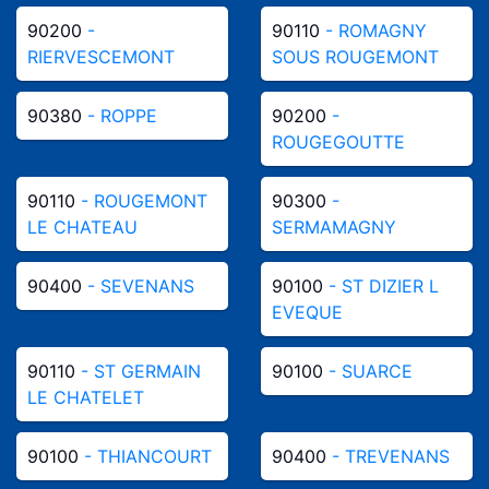
90200
-
90110
- ROMAGNY
RIERVESCEMONT
SOUS ROUGEMONT
90380
- ROPPE
90200
-
ROUGEGOUTTE
90110
- ROUGEMONT
90300
-
LE CHATEAU
SERMAMAGNY
90400
- SEVENANS
90100
- ST DIZIER L
EVEQUE
90110
- ST GERMAIN
90100
- SUARCE
LE CHATELET
90100
- THIANCOURT
90400
- TREVENANS