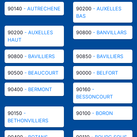
90140
- AUTRECHENE
90200
- AUXELLES
BAS
90200
- AUXELLES
90800
- BANVILLARS
HAUT
90800
- BAVILLIERS
90850
- BAVILLIERS
90500
- BEAUCOURT
90000
- BELFORT
90400
- BERMONT
90160
-
BESSONCOURT
90150
-
90100
- BORON
BETHONVILLIERS
90400
- BOTANS
90110
- BOURG SOUS