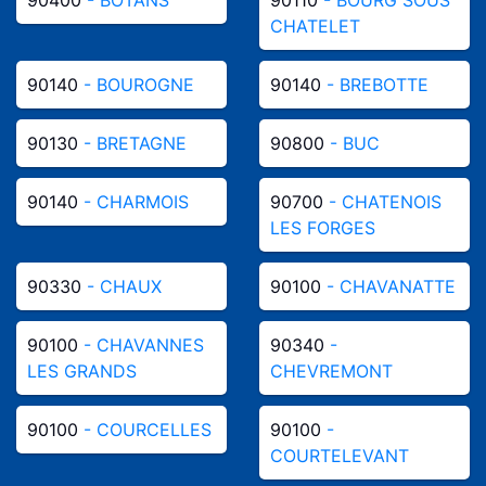
CHATELET
90140
- BOUROGNE
90140
- BREBOTTE
90130
- BRETAGNE
90800
- BUC
90140
- CHARMOIS
90700
- CHATENOIS
LES FORGES
90330
- CHAUX
90100
- CHAVANATTE
90100
- CHAVANNES
90340
-
LES GRANDS
CHEVREMONT
90100
- COURCELLES
90100
-
COURTELEVANT