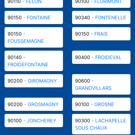
90110
- FELON
90100
- FLORIMONT
90150
- FONTAINE
90340
- FONTENELLE
90150
-
90150
- FRAIS
FOUSSEMAGNE
90140
-
90400
- FROIDEVAL
FROIDEFONTAINE
90200
- GIROMAGNY
90600
-
GRANDVILLARS
90200
- GROSMAGNY
90100
- GROSNE
90100
- JONCHEREY
90300
- LACHAPELLE
SOUS CHAUX