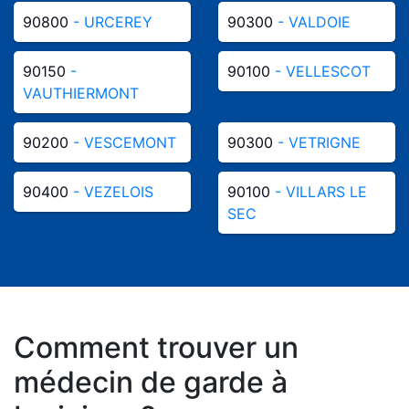
90800
- URCEREY
90300
- VALDOIE
90150
-
90100
- VELLESCOT
VAUTHIERMONT
90200
- VESCEMONT
90300
- VETRIGNE
90400
- VEZELOIS
90100
- VILLARS LE
SEC
Comment trouver un
médecin de garde à