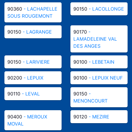
90360
- LACHAPELLE
90150
- LACOLLONGE
SOUS ROUGEMONT
90150
- LAGRANGE
90170
-
LAMADELEINE VAL
DES ANGES
90150
- LARIVIERE
90100
- LEBETAIN
90200
- LEPUIX
90100
- LEPUIX NEUF
90110
- LEVAL
90150
-
MENONCOURT
90400
- MEROUX
90120
- MEZIRE
MOVAL