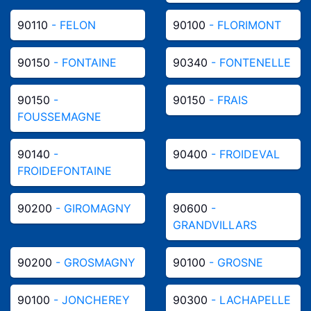
90110
- FELON
90100
- FLORIMONT
90150
- FONTAINE
90340
- FONTENELLE
90150
-
90150
- FRAIS
FOUSSEMAGNE
90140
-
90400
- FROIDEVAL
FROIDEFONTAINE
90200
- GIROMAGNY
90600
-
GRANDVILLARS
90200
- GROSMAGNY
90100
- GROSNE
90100
- JONCHEREY
90300
- LACHAPELLE