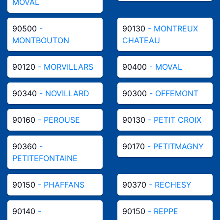
MOVAL
90500
-
90130
- MONTREUX
MONTBOUTON
CHATEAU
90120
- MORVILLARS
90400
- MOVAL
90340
- NOVILLARD
90300
- OFFEMONT
90160
- PEROUSE
90130
- PETIT CROIX
90360
-
90170
- PETITMAGNY
PETITEFONTAINE
90150
- PHAFFANS
90370
- RECHESY
90140
-
90150
- REPPE