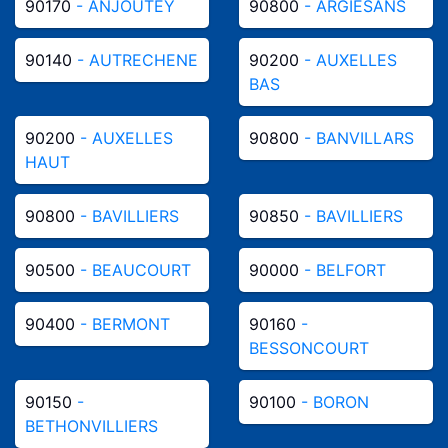
90170
- ANJOUTEY
90800
- ARGIESANS
90140
- AUTRECHENE
90200
- AUXELLES
BAS
90200
- AUXELLES
90800
- BANVILLARS
HAUT
90800
- BAVILLIERS
90850
- BAVILLIERS
90500
- BEAUCOURT
90000
- BELFORT
90400
- BERMONT
90160
-
BESSONCOURT
90150
-
90100
- BORON
BETHONVILLIERS