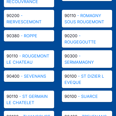
RECOUVRANCE
90200
-
90110
- ROMAGNY
RIERVESCEMONT
SOUS ROUGEMONT
90380
- ROPPE
90200
-
ROUGEGOUTTE
90110
- ROUGEMONT
90300
-
LE CHATEAU
SERMAMAGNY
90400
- SEVENANS
90100
- ST DIZIER L
EVEQUE
90110
- ST GERMAIN
90100
- SUARCE
LE CHATELET