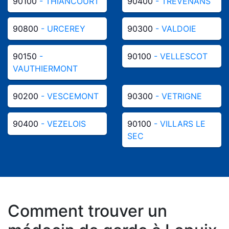
90100
- THIANCOURT
90400
- TREVENANS
90800
- URCEREY
90300
- VALDOIE
90150
-
90100
- VELLESCOT
VAUTHIERMONT
90200
- VESCEMONT
90300
- VETRIGNE
90400
- VEZELOIS
90100
- VILLARS LE
SEC
Comment trouver un