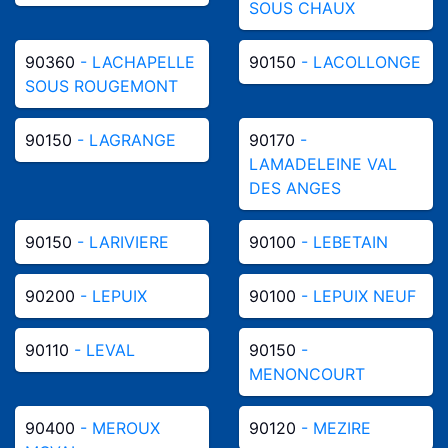
SOUS CHAUX
90360
- LACHAPELLE
90150
- LACOLLONGE
SOUS ROUGEMONT
90150
- LAGRANGE
90170
-
LAMADELEINE VAL
DES ANGES
90150
- LARIVIERE
90100
- LEBETAIN
90200
- LEPUIX
90100
- LEPUIX NEUF
90110
- LEVAL
90150
-
MENONCOURT
90400
- MEROUX
90120
- MEZIRE