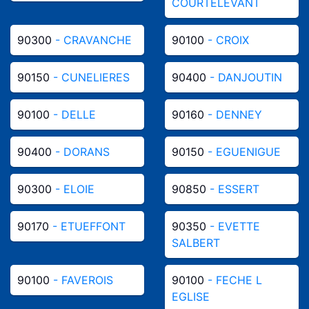
COURTELEVANT
90300
- CRAVANCHE
90100
- CROIX
90150
- CUNELIERES
90400
- DANJOUTIN
90100
- DELLE
90160
- DENNEY
90400
- DORANS
90150
- EGUENIGUE
90300
- ELOIE
90850
- ESSERT
90170
- ETUEFFONT
90350
- EVETTE
SALBERT
90100
- FAVEROIS
90100
- FECHE L
EGLISE