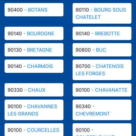
90400
- BOTANS
90110
- BOURG SOUS
CHATELET
90140
- BOUROGNE
90140
- BREBOTTE
90130
- BRETAGNE
90800
- BUC
90140
- CHARMOIS
90700
- CHATENOIS
LES FORGES
90330
- CHAUX
90100
- CHAVANATTE
90100
- CHAVANNES
90340
-
LES GRANDS
CHEVREMONT
90100
- COURCELLES
90100
-