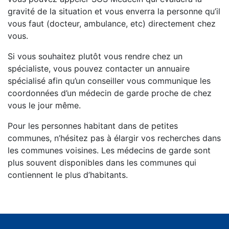
gravité de la situation et vous enverra la personne qu’il
vous faut (docteur, ambulance, etc) directement chez
vous.
Si vous souhaitez plutôt vous rendre chez un
spécialiste, vous pouvez contacter un annuaire
spécialisé afin qu’un conseiller vous communique les
coordonnées d’un médecin de garde proche de chez
vous le jour même.
Pour les personnes habitant dans de petites
communes, n’hésitez pas à élargir vos recherches dans
les communes voisines. Les médecins de garde sont
plus souvent disponibles dans les communes qui
contiennent le plus d’habitants.