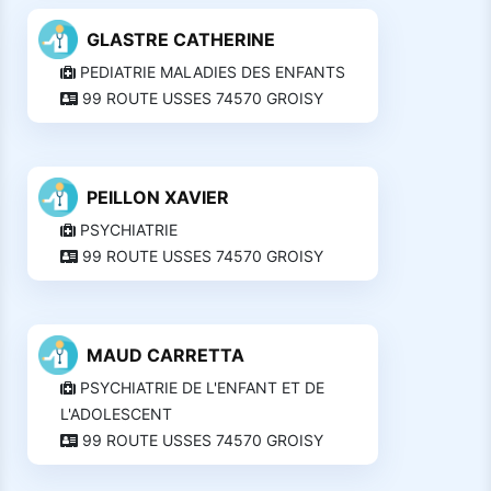
GLASTRE CATHERINE
PEDIATRIE MALADIES DES ENFANTS
99 ROUTE USSES 74570 GROISY
PEILLON XAVIER
PSYCHIATRIE
99 ROUTE USSES 74570 GROISY
MAUD CARRETTA
PSYCHIATRIE DE L'ENFANT ET DE
L'ADOLESCENT
99 ROUTE USSES 74570 GROISY