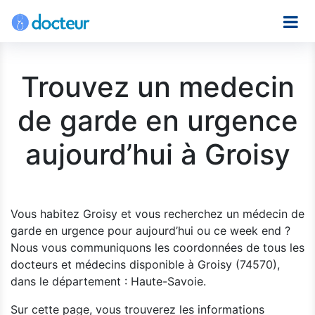
Trouvez un medecin
de garde en urgence
aujourd’hui à Groisy
Vous habitez Groisy et vous recherchez un médecin de
garde en urgence pour aujourd’hui ou ce week end ?
Nous vous communiquons les coordonnées de tous les
docteurs et médecins disponible à Groisy (74570),
dans le département : Haute-Savoie.
Sur cette page, vous trouverez les informations