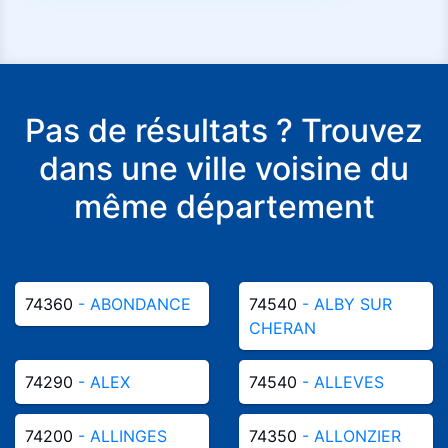
Pas de résultats ? Trouvez
dans une ville voisine du
même département
74360
- ABONDANCE
74540
- ALBY SUR
CHERAN
74290
- ALEX
74540
- ALLEVES
74200
- ALLINGES
74350
- ALLONZIER