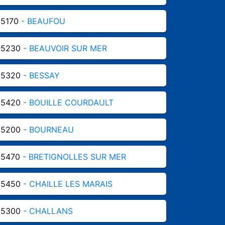
85170
- BEAUFOU
85230
- BEAUVOIR SUR MER
85320
- BESSAY
85420
- BOUILLE COURDAULT
85200
- BOURNEAU
85470
- BRETIGNOLLES SUR MER
85450
- CHAILLE LES MARAIS
85300
- CHALLANS