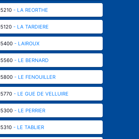
85210
- LA REORTHE
85120
- LA TARDIERE
85400
- LAIROUX
85560
- LE BERNARD
85800
- LE FENOUILLER
85770
- LE GUE DE VELLUIRE
85300
- LE PERRIER
85310
- LE TABLIER