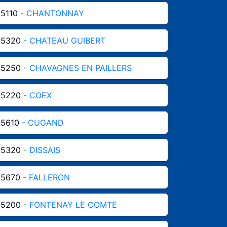
5110
- CHANTONNAY
85320
- CHATEAU GUIBERT
85250
- CHAVAGNES EN PAILLERS
85220
- COEX
85610
- CUGAND
85320
- DISSAIS
85670
- FALLERON
85200
- FONTENAY LE COMTE