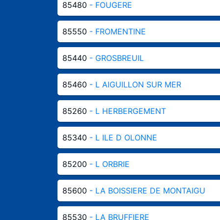
85480
- FOUGERE
85550
- FROMENTINE
85440
- GROSBREUIL
85460
- L AIGUILLON SUR MER
85260
- L HERBERGEMENT
85340
- L ILE D OLONNE
85200
- L ORBRIE
85600
- LA BOISSIERE DE MONTAIGU
85530
- LA BRUFFIERE