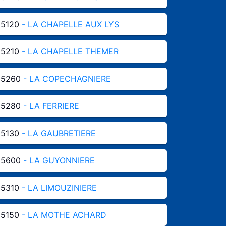
85120
- LA CHAPELLE AUX LYS
85210
- LA CHAPELLE THEMER
85260
- LA COPECHAGNIERE
85280
- LA FERRIERE
85130
- LA GAUBRETIERE
85600
- LA GUYONNIERE
85310
- LA LIMOUZINIERE
85150
- LA MOTHE ACHARD