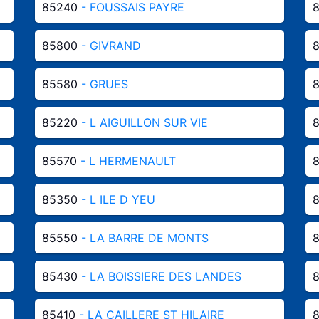
85240
- FOUSSAIS PAYRE
85800
- GIVRAND
85580
- GRUES
85220
- L AIGUILLON SUR VIE
85570
- L HERMENAULT
85350
- L ILE D YEU
85550
- LA BARRE DE MONTS
85430
- LA BOISSIERE DES LANDES
85410
- LA CAILLERE ST HILAIRE