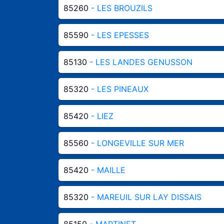
85260
- LES BROUZILS
85590
- LES EPESSES
85130
- LES LANDES GENUSSON
85320
- LES PINEAUX
85420
- LIEZ
85560
- LONGEVILLE SUR MER
85420
- MAILLE
85320
- MAREUIL SUR LAY DISSAIS