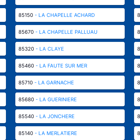
85150
- LA CHAPELLE ACHARD
85670
- LA CHAPELLE PALLUAU
85320
- LA CLAYE
85460
- LA FAUTE SUR MER
85710
- LA GARNACHE
85680
- LA GUERINIERE
85540
- LA JONCHERE
85140
- LA MERLATIERE