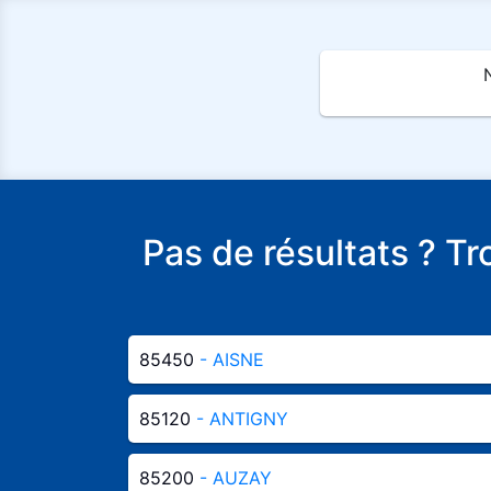
Pas de résultats ? T
85450
- AISNE
85120
- ANTIGNY
85200
- AUZAY