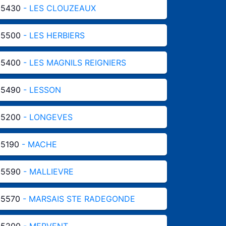
85430
- LES CLOUZEAUX
85500
- LES HERBIERS
85400
- LES MAGNILS REIGNIERS
85490
- LESSON
85200
- LONGEVES
85190
- MACHE
85590
- MALLIEVRE
85570
- MARSAIS STE RADEGONDE