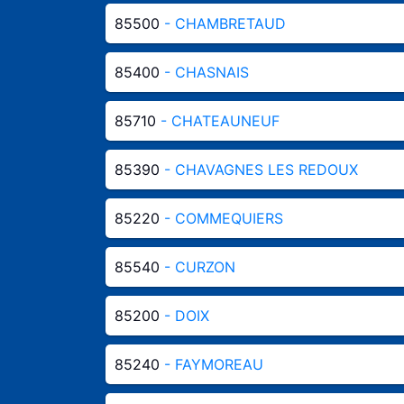
85500
- CHAMBRETAUD
85400
- CHASNAIS
85710
- CHATEAUNEUF
85390
- CHAVAGNES LES REDOUX
85220
- COMMEQUIERS
85540
- CURZON
85200
- DOIX
85240
- FAYMOREAU