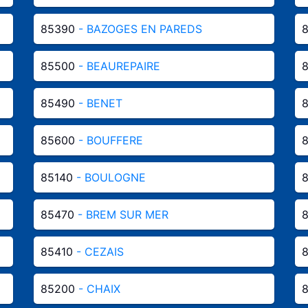
85390
- BAZOGES EN PAREDS
85500
- BEAUREPAIRE
85490
- BENET
85600
- BOUFFERE
85140
- BOULOGNE
85470
- BREM SUR MER
85410
- CEZAIS
85200
- CHAIX