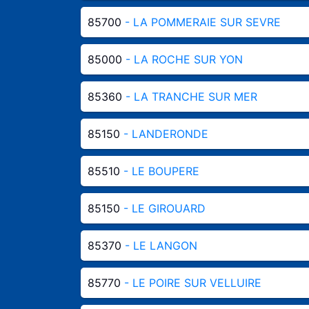
85700
- LA POMMERAIE SUR SEVRE
85000
- LA ROCHE SUR YON
85360
- LA TRANCHE SUR MER
85150
- LANDERONDE
85510
- LE BOUPERE
85150
- LE GIROUARD
85370
- LE LANGON
85770
- LE POIRE SUR VELLUIRE