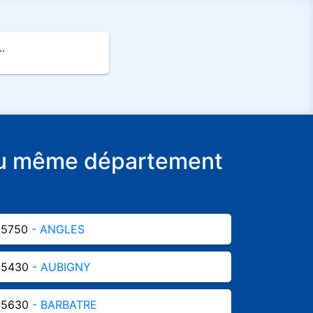
.
e du même département
85750
- ANGLES
85430
- AUBIGNY
85630
- BARBATRE