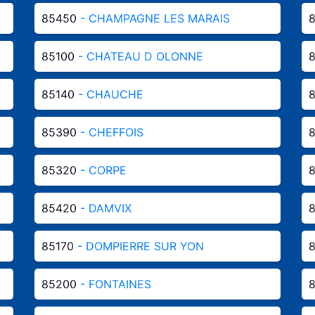
85450
- CHAMPAGNE LES MARAIS
8
85100
- CHATEAU D OLONNE
85140
- CHAUCHE
85390
- CHEFFOIS
85320
- CORPE
85420
- DAMVIX
85170
- DOMPIERRE SUR YON
85200
- FONTAINES