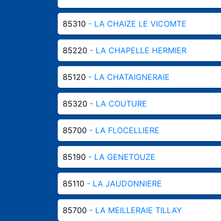
85310
- LA CHAIZE LE VICOMTE
85220
- LA CHAPELLE HERMIER
85120
- LA CHATAIGNERAIE
85320
- LA COUTURE
85700
- LA FLOCELLIERE
85190
- LA GENETOUZE
85110
- LA JAUDONNIERE
85700
- LA MEILLERAIE TILLAY