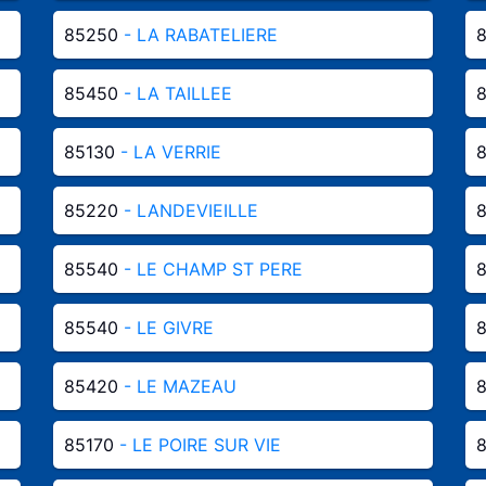
85250
- LA RABATELIERE
85450
- LA TAILLEE
85130
- LA VERRIE
85220
- LANDEVIEILLE
85540
- LE CHAMP ST PERE
85540
- LE GIVRE
85420
- LE MAZEAU
85170
- LE POIRE SUR VIE