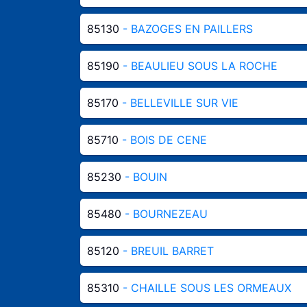
85130
- BAZOGES EN PAILLERS
85190
- BEAULIEU SOUS LA ROCHE
85170
- BELLEVILLE SUR VIE
85710
- BOIS DE CENE
85230
- BOUIN
85480
- BOURNEZEAU
85120
- BREUIL BARRET
85310
- CHAILLE SOUS LES ORMEAUX