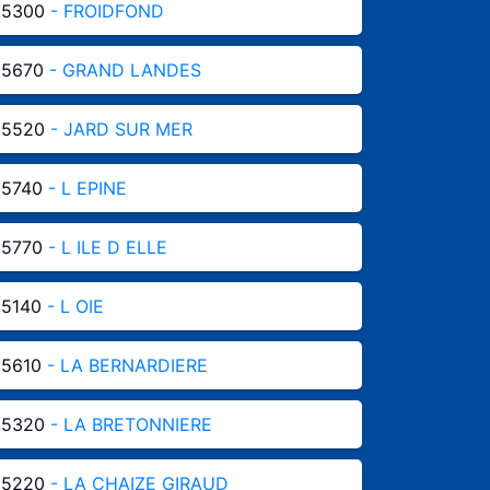
85300
- FROIDFOND
85670
- GRAND LANDES
85520
- JARD SUR MER
85740
- L EPINE
85770
- L ILE D ELLE
85140
- L OIE
85610
- LA BERNARDIERE
85320
- LA BRETONNIERE
85220
- LA CHAIZE GIRAUD