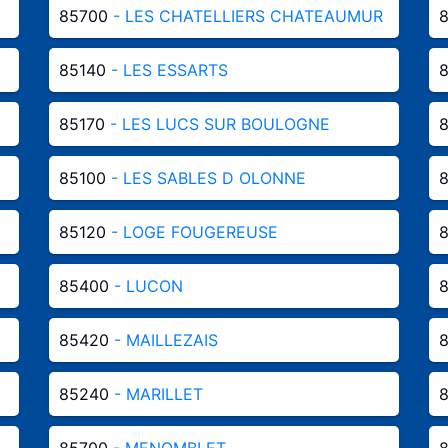
85700
- LES CHATELLIERS CHATEAUMUR
85140
- LES ESSARTS
85170
- LES LUCS SUR BOULOGNE
85100
- LES SABLES D OLONNE
85120
- LOGE FOUGEREUSE
85400
- LUCON
85420
- MAILLEZAIS
85240
- MARILLET