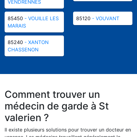
VENDRENNES
85450
- VOUILLE LES
85120
- VOUVANT
MARAIS
85240
- XANTON
CHASSENON
Comment trouver un
médecin de garde à St
valerien ?
Il existe plusieurs solutions pour trouver un docteur en