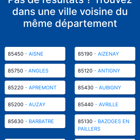
dans une ville voisine du
même département
85450
- AISNE
85190
- AIZENAY
85750
- ANGLES
85120
- ANTIGNY
85220
- APREMONT
85430
- AUBIGNY
85200
- AUZAY
85440
- AVRILLE
85630
- BARBATRE
85130
- BAZOGES EN
PAILLERS