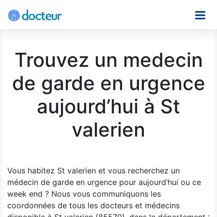
Trouvez un medecin
de garde en urgence
aujourd’hui à St
valerien
Vous habitez St valerien et vous recherchez un
médecin de garde en urgence pour aujourd’hui ou ce
week end ? Nous vous communiquons les
coordonnées de tous les docteurs et médecins