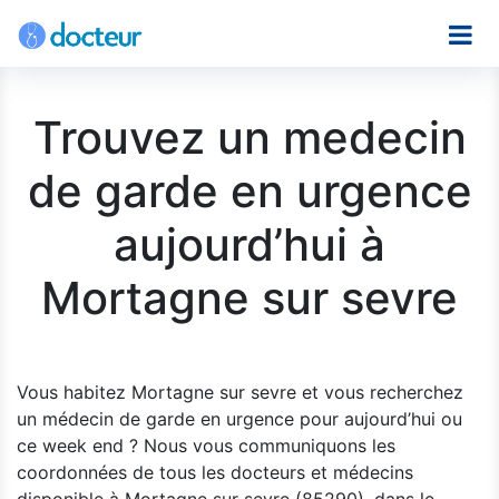
Trouvez un medecin
de garde en urgence
aujourd’hui à
Mortagne sur sevre
Vous habitez Mortagne sur sevre et vous recherchez
un médecin de garde en urgence pour aujourd’hui ou
ce week end ? Nous vous communiquons les
coordonnées de tous les docteurs et médecins