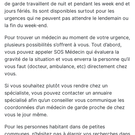
de garde travaillent de nuit et pendant les week end et
jours fériés. Ils sont disponibles surtout pour les
urgences qui ne peuvent pas attendre le lendemain ou
la fin du week-end.
Pour trouver un médecin au moment de votre urgence,
plusieurs possibilités s’offrent à vous. Tout d’abord,
vous pouvez appeler SOS Médecin qui évaluera la
gravité de la situation et vous enverra la personne qu’il
vous faut (docteur, ambulance, etc) directement chez
vous.
Si vous souhaitez plutôt vous rendre chez un
spécialiste, vous pouvez contacter un annuaire
spécialisé afin qu’un conseiller vous communique les
coordonnées d’un médecin de garde proche de chez
vous le jour même.
Pour les personnes habitant dans de petites
communes, n’hésitez pas à élargir vos recherches dans