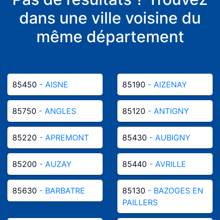
dans une ville voisine du
même département
85450
- AISNE
85190
- AIZENAY
85750
- ANGLES
85120
- ANTIGNY
85220
- APREMONT
85430
- AUBIGNY
85200
- AUZAY
85440
- AVRILLE
85630
- BARBATRE
85130
- BAZOGES EN
PAILLERS