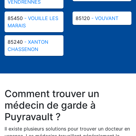
VENDRENNES
85450
- VOUILLE LES
85120
- VOUVANT
MARAIS
85240
- XANTON
CHASSENON
Comment trouver un
médecin de garde à
Puyravault ?
Il existe plusieurs solutions pour trouver un docteur en