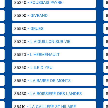
85240
- FOUSSAIS PAYRE
85800
- GIVRAND
85580
- GRUES
85220
- L AIGUILLON SUR VIE
85570
- L HERMENAULT
85350
- L ILE D YEU
85550
- LA BARRE DE MONTS
85430
- LA BOISSIERE DES LANDES
85410
- LA CAILLERE ST HILAIRE