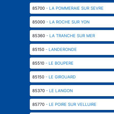
85700
- LA POMMERAIE SUR SEVRE
85000
- LA ROCHE SUR YON
85360
- LA TRANCHE SUR MER
85150
- LANDERONDE
85510
- LE BOUPERE
85150
- LE GIROUARD
85370
- LE LANGON
85770
- LE POIRE SUR VELLUIRE