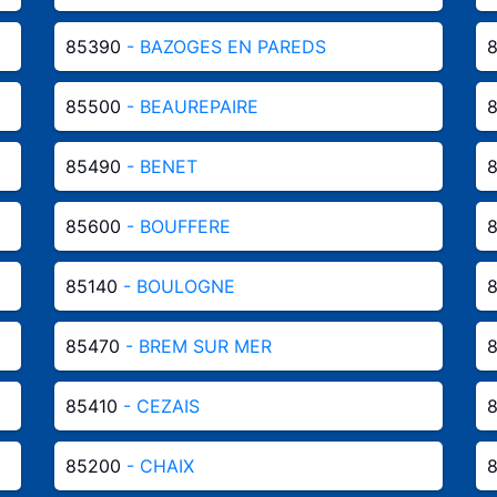
85390
- BAZOGES EN PAREDS
85500
- BEAUREPAIRE
85490
- BENET
85600
- BOUFFERE
85140
- BOULOGNE
85470
- BREM SUR MER
85410
- CEZAIS
85200
- CHAIX