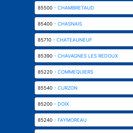
85500
- CHAMBRETAUD
85400
- CHASNAIS
85710
- CHATEAUNEUF
85390
- CHAVAGNES LES REDOUX
85220
- COMMEQUIERS
85540
- CURZON
85200
- DOIX
85240
- FAYMOREAU