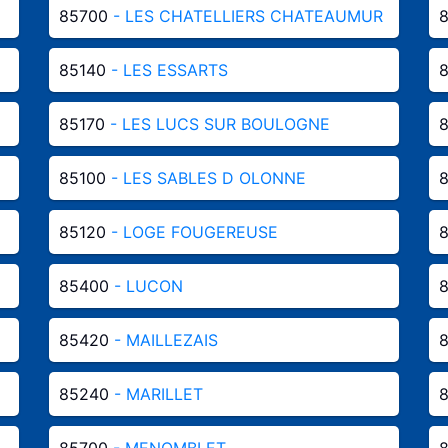
85700
- LES CHATELLIERS CHATEAUMUR
85140
- LES ESSARTS
85170
- LES LUCS SUR BOULOGNE
85100
- LES SABLES D OLONNE
85120
- LOGE FOUGEREUSE
85400
- LUCON
85420
- MAILLEZAIS
85240
- MARILLET