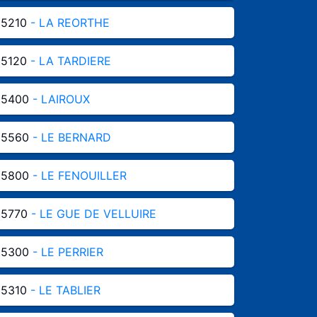
85210
- LA REORTHE
85120
- LA TARDIERE
85400
- LAIROUX
85560
- LE BERNARD
85800
- LE FENOUILLER
85770
- LE GUE DE VELLUIRE
85300
- LE PERRIER
85310
- LE TABLIER