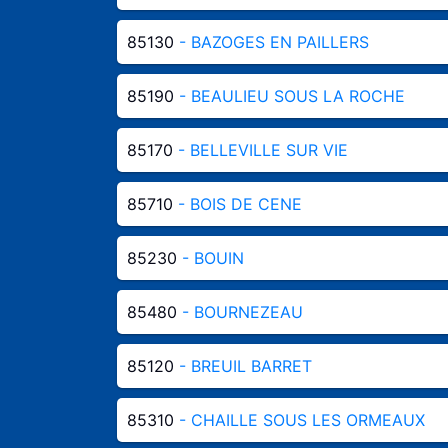
85130
- BAZOGES EN PAILLERS
85190
- BEAULIEU SOUS LA ROCHE
85170
- BELLEVILLE SUR VIE
85710
- BOIS DE CENE
85230
- BOUIN
85480
- BOURNEZEAU
85120
- BREUIL BARRET
85310
- CHAILLE SOUS LES ORMEAUX