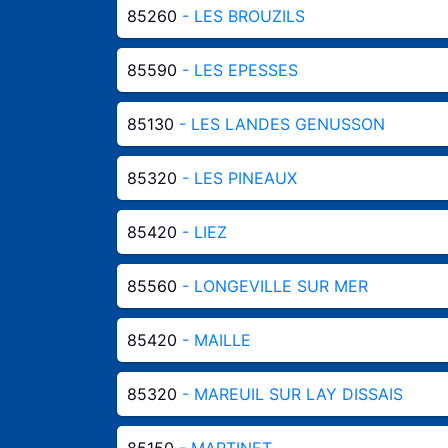
85260
- LES BROUZILS
85590
- LES EPESSES
85130
- LES LANDES GENUSSON
85320
- LES PINEAUX
85420
- LIEZ
85560
- LONGEVILLE SUR MER
85420
- MAILLE
85320
- MAREUIL SUR LAY DISSAIS