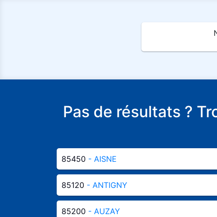
Pas de résultats ? T
85450
- AISNE
85120
- ANTIGNY
85200
- AUZAY