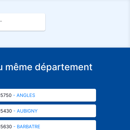
.
e du même département
85750
- ANGLES
85430
- AUBIGNY
85630
- BARBATRE