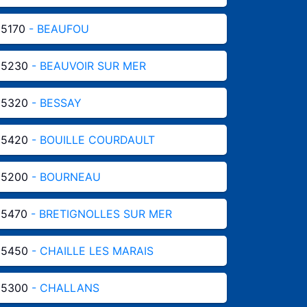
85170
- BEAUFOU
85230
- BEAUVOIR SUR MER
85320
- BESSAY
85420
- BOUILLE COURDAULT
85200
- BOURNEAU
85470
- BRETIGNOLLES SUR MER
85450
- CHAILLE LES MARAIS
85300
- CHALLANS