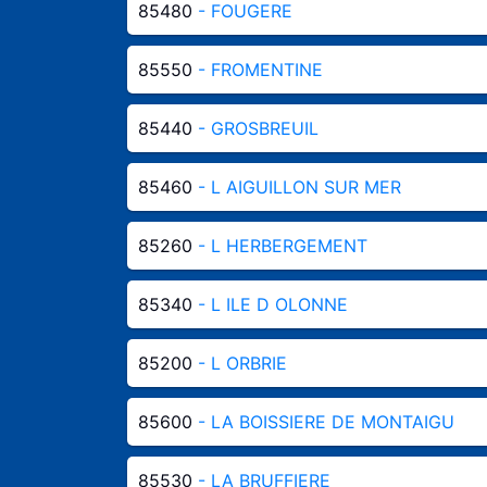
85480
- FOUGERE
85550
- FROMENTINE
85440
- GROSBREUIL
85460
- L AIGUILLON SUR MER
85260
- L HERBERGEMENT
85340
- L ILE D OLONNE
85200
- L ORBRIE
85600
- LA BOISSIERE DE MONTAIGU
85530
- LA BRUFFIERE