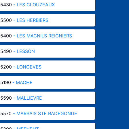
85430
- LES CLOUZEAUX
85500
- LES HERBIERS
85400
- LES MAGNILS REIGNIERS
85490
- LESSON
85200
- LONGEVES
85190
- MACHE
85590
- MALLIEVRE
85570
- MARSAIS STE RADEGONDE