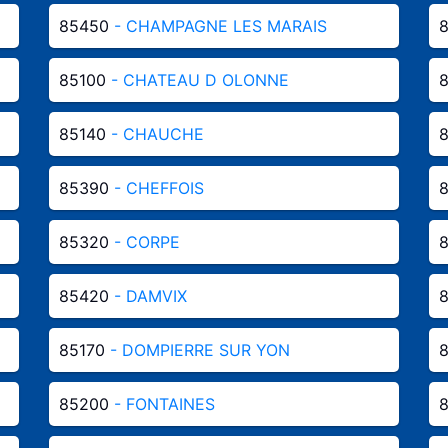
85450
- CHAMPAGNE LES MARAIS
8
85100
- CHATEAU D OLONNE
85140
- CHAUCHE
85390
- CHEFFOIS
85320
- CORPE
85420
- DAMVIX
85170
- DOMPIERRE SUR YON
85200
- FONTAINES