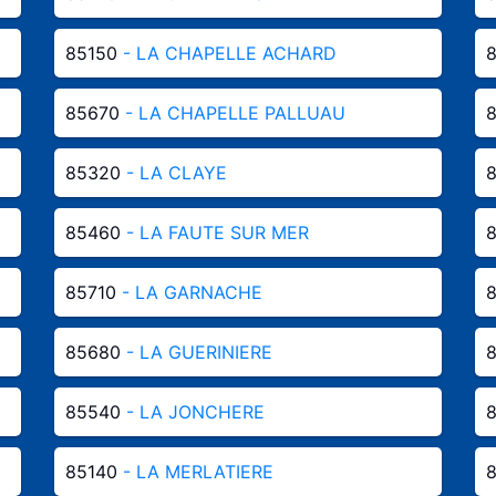
85150
- LA CHAPELLE ACHARD
85670
- LA CHAPELLE PALLUAU
85320
- LA CLAYE
85460
- LA FAUTE SUR MER
85710
- LA GARNACHE
85680
- LA GUERINIERE
85540
- LA JONCHERE
85140
- LA MERLATIERE