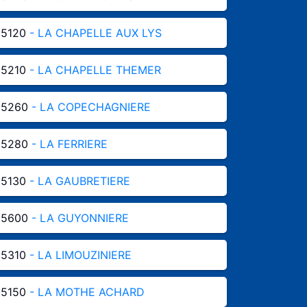
85120
- LA CHAPELLE AUX LYS
85210
- LA CHAPELLE THEMER
85260
- LA COPECHAGNIERE
85280
- LA FERRIERE
85130
- LA GAUBRETIERE
85600
- LA GUYONNIERE
85310
- LA LIMOUZINIERE
85150
- LA MOTHE ACHARD