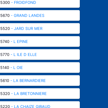
85300
- FROIDFOND
85670
- GRAND LANDES
85520
- JARD SUR MER
85740
- L EPINE
85770
- L ILE D ELLE
85140
- L OIE
85610
- LA BERNARDIERE
85320
- LA BRETONNIERE
85220
- LA CHAIZE GIRAUD