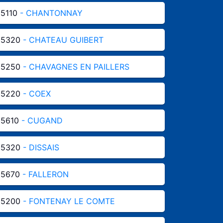
5110
- CHANTONNAY
85320
- CHATEAU GUIBERT
85250
- CHAVAGNES EN PAILLERS
85220
- COEX
85610
- CUGAND
85320
- DISSAIS
85670
- FALLERON
85200
- FONTENAY LE COMTE