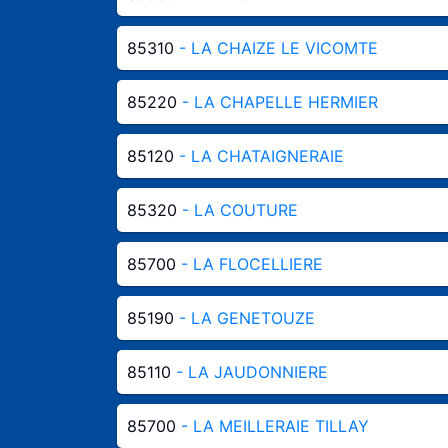
85310
- LA CHAIZE LE VICOMTE
85220
- LA CHAPELLE HERMIER
85120
- LA CHATAIGNERAIE
85320
- LA COUTURE
85700
- LA FLOCELLIERE
85190
- LA GENETOUZE
85110
- LA JAUDONNIERE
85700
- LA MEILLERAIE TILLAY