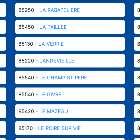
85250
- LA RABATELIERE
85450
- LA TAILLEE
85130
- LA VERRIE
85220
- LANDEVIEILLE
85540
- LE CHAMP ST PERE
85540
- LE GIVRE
85420
- LE MAZEAU
85170
- LE POIRE SUR VIE