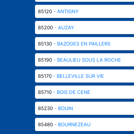
85120
- ANTIGNY
85200
- AUZAY
85130
- BAZOGES EN PAILLERS
85190
- BEAULIEU SOUS LA ROCHE
85170
- BELLEVILLE SUR VIE
85710
- BOIS DE CENE
85230
- BOUIN
85480
- BOURNEZEAU