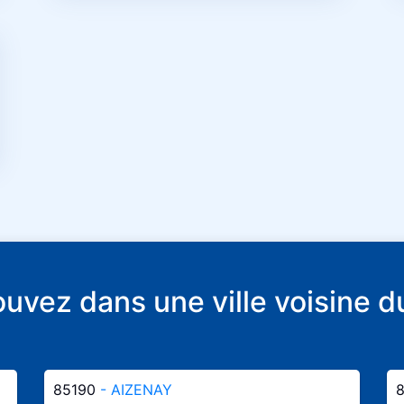
rouvez dans une ville voisin
85190
- AIZENAY