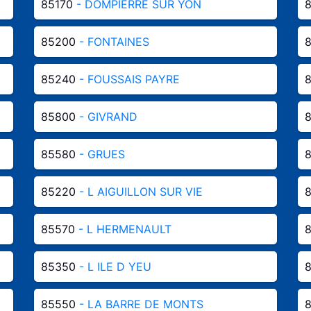
85170
- DOMPIERRE SUR YON
85200
- FONTAINES
85240
- FOUSSAIS PAYRE
85800
- GIVRAND
85580
- GRUES
85220
- L AIGUILLON SUR VIE
85570
- L HERMENAULT
85350
- L ILE D YEU
85550
- LA BARRE DE MONTS