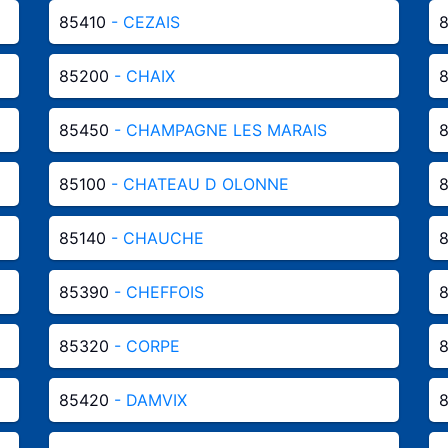
85410
- CEZAIS
85200
- CHAIX
85450
- CHAMPAGNE LES MARAIS
8
85100
- CHATEAU D OLONNE
85140
- CHAUCHE
85390
- CHEFFOIS
85320
- CORPE
85420
- DAMVIX