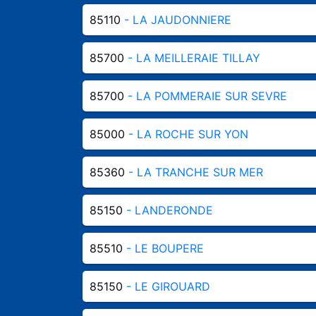
85110
- LA JAUDONNIERE
85700
- LA MEILLERAIE TILLAY
85700
- LA POMMERAIE SUR SEVRE
85000
- LA ROCHE SUR YON
85360
- LA TRANCHE SUR MER
85150
- LANDERONDE
85510
- LE BOUPERE
85150
- LE GIROUARD