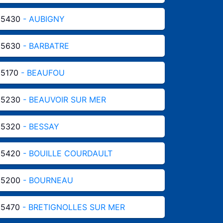
85430
- AUBIGNY
85630
- BARBATRE
85170
- BEAUFOU
85230
- BEAUVOIR SUR MER
85320
- BESSAY
85420
- BOUILLE COURDAULT
85200
- BOURNEAU
85470
- BRETIGNOLLES SUR MER