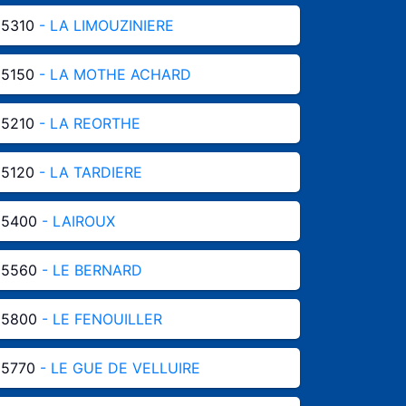
85310
- LA LIMOUZINIERE
85150
- LA MOTHE ACHARD
85210
- LA REORTHE
85120
- LA TARDIERE
85400
- LAIROUX
85560
- LE BERNARD
85800
- LE FENOUILLER
85770
- LE GUE DE VELLUIRE