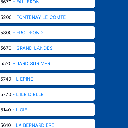
85670
- FALLERON
85200
- FONTENAY LE COMTE
85300
- FROIDFOND
85670
- GRAND LANDES
85520
- JARD SUR MER
85740
- L EPINE
85770
- L ILE D ELLE
85140
- L OIE
85610
- LA BERNARDIERE