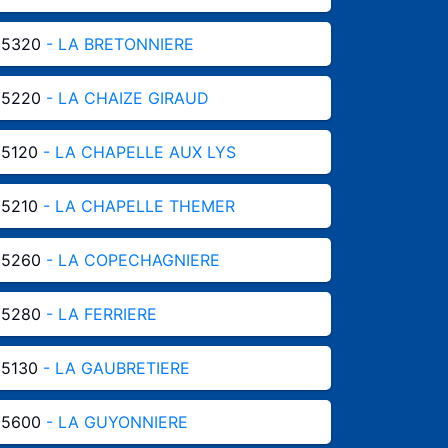
85320
- LA BRETONNIERE
85220
- LA CHAIZE GIRAUD
85120
- LA CHAPELLE AUX LYS
85210
- LA CHAPELLE THEMER
85260
- LA COPECHAGNIERE
85280
- LA FERRIERE
85130
- LA GAUBRETIERE
85600
- LA GUYONNIERE