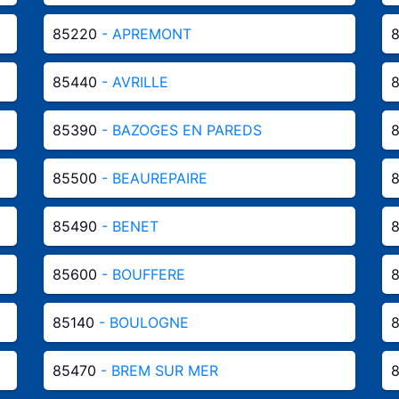
85220
- APREMONT
85440
- AVRILLE
85390
- BAZOGES EN PAREDS
85500
- BEAUREPAIRE
85490
- BENET
85600
- BOUFFERE
85140
- BOULOGNE
85470
- BREM SUR MER