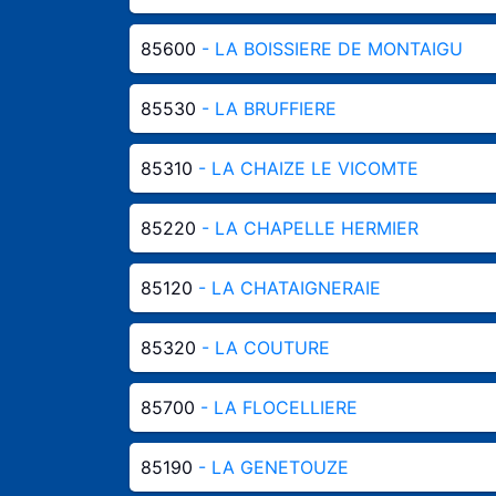
85600
- LA BOISSIERE DE MONTAIGU
85530
- LA BRUFFIERE
85310
- LA CHAIZE LE VICOMTE
85220
- LA CHAPELLE HERMIER
85120
- LA CHATAIGNERAIE
85320
- LA COUTURE
85700
- LA FLOCELLIERE
85190
- LA GENETOUZE