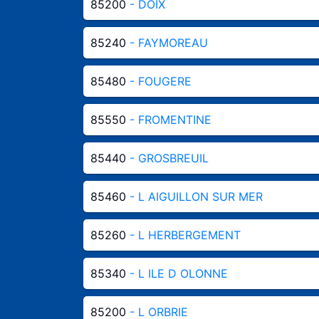
85200
- DOIX
85240
- FAYMOREAU
85480
- FOUGERE
85550
- FROMENTINE
85440
- GROSBREUIL
85460
- L AIGUILLON SUR MER
85260
- L HERBERGEMENT
85340
- L ILE D OLONNE
85200
- L ORBRIE