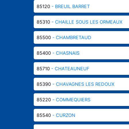
85120
- BREUIL BARRET
85310
- CHAILLE SOUS LES ORMEAUX
85500
- CHAMBRETAUD
85400
- CHASNAIS
85710
- CHATEAUNEUF
85390
- CHAVAGNES LES REDOUX
85220
- COMMEQUIERS
85540
- CURZON