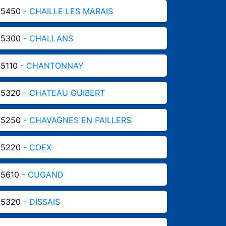
85450
- CHAILLE LES MARAIS
85300
- CHALLANS
5110
- CHANTONNAY
85320
- CHATEAU GUIBERT
85250
- CHAVAGNES EN PAILLERS
85220
- COEX
85610
- CUGAND
85320
- DISSAIS