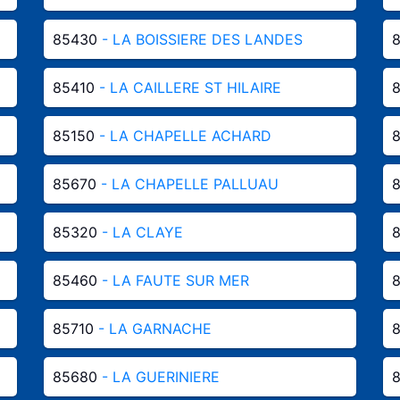
85430
- LA BOISSIERE DES LANDES
85410
- LA CAILLERE ST HILAIRE
85150
- LA CHAPELLE ACHARD
85670
- LA CHAPELLE PALLUAU
85320
- LA CLAYE
85460
- LA FAUTE SUR MER
85710
- LA GARNACHE
85680
- LA GUERINIERE