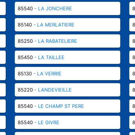
85540
- LA JONCHERE
85140
- LA MERLATIERE
85250
- LA RABATELIERE
85450
- LA TAILLEE
85130
- LA VERRIE
85220
- LANDEVIEILLE
85540
- LE CHAMP ST PERE
85540
- LE GIVRE