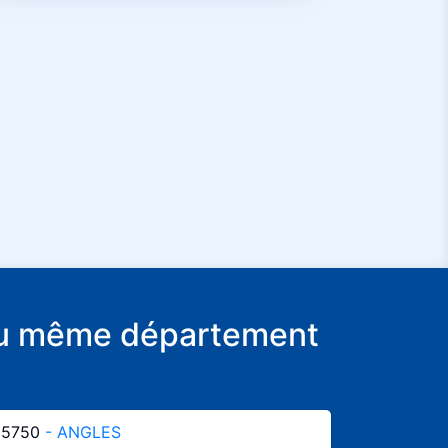
e du même département
85750
- ANGLES