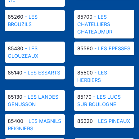
85260
- LES
85700
- LES
BROUZILS
CHATELLIERS
CHATEAUMUR
85430
- LES
85590
- LES EPESSES
CLOUZEAUX
85140
- LES ESSARTS
85500
- LES
HERBIERS
85130
- LES LANDES
85170
- LES LUCS
GENUSSON
SUR BOULOGNE
85400
- LES MAGNILS
85320
- LES PINEAUX
REIGNIERS