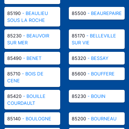
85190
- BEAULIEU
85500
- BEAUREPAIRE
SOUS LA ROCHE
85230
- BEAUVOIR
85170
- BELLEVILLE
SUR MER
SUR VIE
85490
- BENET
85320
- BESSAY
85710
- BOIS DE
85600
- BOUFFERE
CENE
85420
- BOUILLE
85230
- BOUIN
COURDAULT
85140
- BOULOGNE
85200
- BOURNEAU