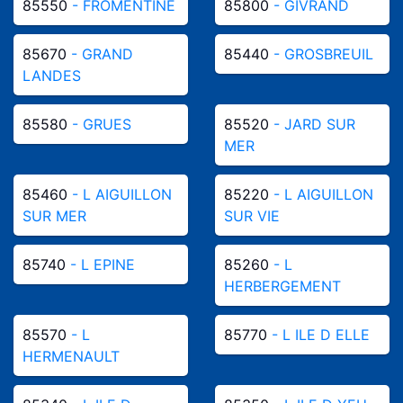
85550
- FROMENTINE
85800
- GIVRAND
85670
- GRAND
85440
- GROSBREUIL
LANDES
85580
- GRUES
85520
- JARD SUR
MER
85460
- L AIGUILLON
85220
- L AIGUILLON
SUR MER
SUR VIE
85740
- L EPINE
85260
- L
HERBERGEMENT
85570
- L
85770
- L ILE D ELLE
HERMENAULT