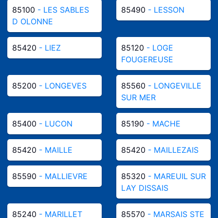
85100
- LES SABLES
85490
- LESSON
D OLONNE
85420
- LIEZ
85120
- LOGE
FOUGEREUSE
85200
- LONGEVES
85560
- LONGEVILLE
SUR MER
85400
- LUCON
85190
- MACHE
85420
- MAILLE
85420
- MAILLEZAIS
85590
- MALLIEVRE
85320
- MAREUIL SUR
LAY DISSAIS
85240
- MARILLET
85570
- MARSAIS STE