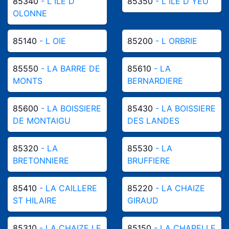
85340
- L ILE D
85350
- L ILE D YEU
OLONNE
85140
- L OIE
85200
- L ORBRIE
85550
- LA BARRE DE
85610
- LA
MONTS
BERNARDIERE
85600
- LA BOISSIERE
85430
- LA BOISSIERE
DE MONTAIGU
DES LANDES
85320
- LA
85530
- LA
BRETONNIERE
BRUFFIERE
85410
- LA CAILLERE
85220
- LA CHAIZE
ST HILAIRE
GIRAUD
85310
- LA CHAIZE LE
85150
- LA CHAPELLE