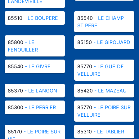
LANDEVIEILLE
85510
- LE BOUPERE
85540
- LE CHAMP
ST PERE
85800
- LE
85150
- LE GIROUARD
FENOUILLER
85540
- LE GIVRE
85770
- LE GUE DE
VELLUIRE
85370
- LE LANGON
85420
- LE MAZEAU
85300
- LE PERRIER
85770
- LE POIRE SUR
VELLUIRE
85170
- LE POIRE SUR
85310
- LE TABLIER
VIE