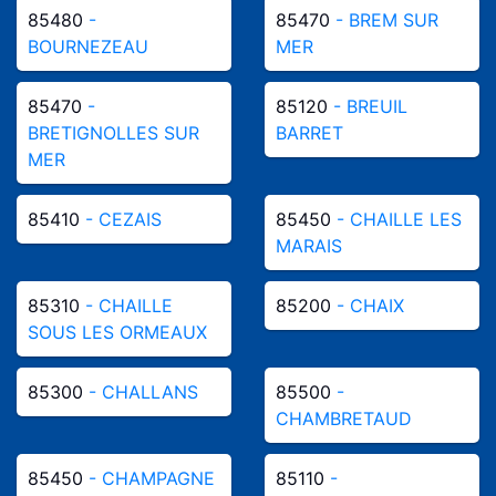
85480
-
85470
- BREM SUR
BOURNEZEAU
MER
85470
-
85120
- BREUIL
BRETIGNOLLES SUR
BARRET
MER
85410
- CEZAIS
85450
- CHAILLE LES
MARAIS
85310
- CHAILLE
85200
- CHAIX
SOUS LES ORMEAUX
85300
- CHALLANS
85500
-
CHAMBRETAUD
85450
- CHAMPAGNE
85110
-