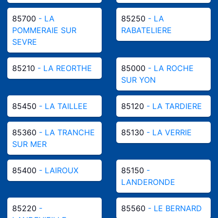
85700
- LA
85250
- LA
POMMERAIE SUR
RABATELIERE
SEVRE
85210
- LA REORTHE
85000
- LA ROCHE
SUR YON
85450
- LA TAILLEE
85120
- LA TARDIERE
85360
- LA TRANCHE
85130
- LA VERRIE
SUR MER
85400
- LAIROUX
85150
-
LANDERONDE
85220
-
85560
- LE BERNARD