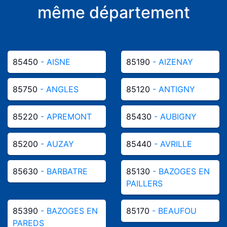
même département
85450
- AISNE
85190
- AIZENAY
85750
- ANGLES
85120
- ANTIGNY
85220
- APREMONT
85430
- AUBIGNY
85200
- AUZAY
85440
- AVRILLE
85630
- BARBATRE
85130
- BAZOGES EN
PAILLERS
85390
- BAZOGES EN
85170
- BEAUFOU
PAREDS