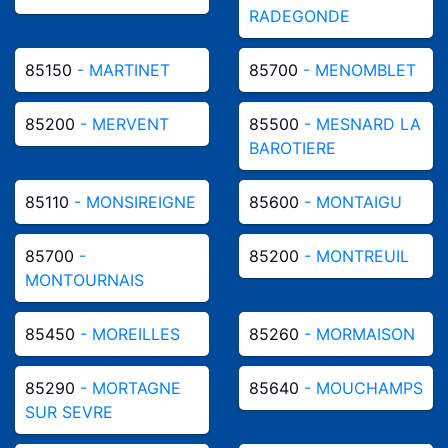
RADEGONDE
85150
- MARTINET
85700
- MENOMBLET
85200
- MERVENT
85500
- MESNARD LA
BAROTIERE
85110
- MONSIREIGNE
85600
- MONTAIGU
85700
-
85200
- MONTREUIL
MONTOURNAIS
85450
- MOREILLES
85260
- MORMAISON
85290
- MORTAGNE
85640
- MOUCHAMPS
SUR SEVRE