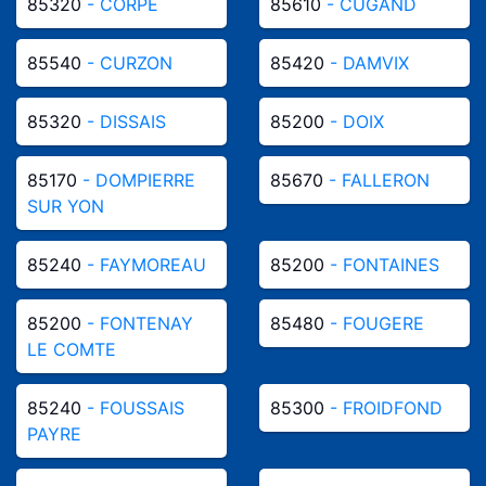
85320
- CORPE
85610
- CUGAND
85540
- CURZON
85420
- DAMVIX
85320
- DISSAIS
85200
- DOIX
85170
- DOMPIERRE
85670
- FALLERON
SUR YON
85240
- FAYMOREAU
85200
- FONTAINES
85200
- FONTENAY
85480
- FOUGERE
LE COMTE
85240
- FOUSSAIS
85300
- FROIDFOND
PAYRE