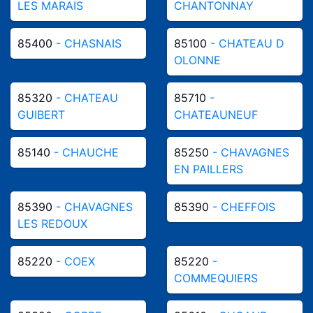
LES MARAIS
CHANTONNAY
85400
- CHASNAIS
85100
- CHATEAU D
OLONNE
85320
- CHATEAU
85710
-
GUIBERT
CHATEAUNEUF
85140
- CHAUCHE
85250
- CHAVAGNES
EN PAILLERS
85390
- CHAVAGNES
85390
- CHEFFOIS
LES REDOUX
85220
- COEX
85220
-
COMMEQUIERS