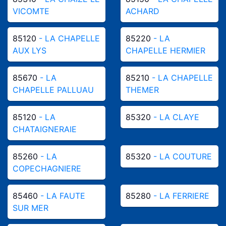
VICOMTE
ACHARD
85120
- LA CHAPELLE
85220
- LA
AUX LYS
CHAPELLE HERMIER
85670
- LA
85210
- LA CHAPELLE
CHAPELLE PALLUAU
THEMER
85120
- LA
85320
- LA CLAYE
CHATAIGNERAIE
85260
- LA
85320
- LA COUTURE
COPECHAGNIERE
85460
- LA FAUTE
85280
- LA FERRIERE
SUR MER