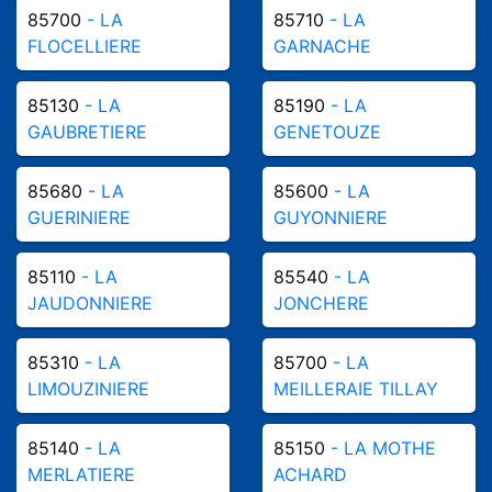
85700
- LA
85710
- LA
FLOCELLIERE
GARNACHE
85130
- LA
85190
- LA
GAUBRETIERE
GENETOUZE
85680
- LA
85600
- LA
GUERINIERE
GUYONNIERE
85110
- LA
85540
- LA
JAUDONNIERE
JONCHERE
85310
- LA
85700
- LA
LIMOUZINIERE
MEILLERAIE TILLAY
85140
- LA
85150
- LA MOTHE
MERLATIERE
ACHARD