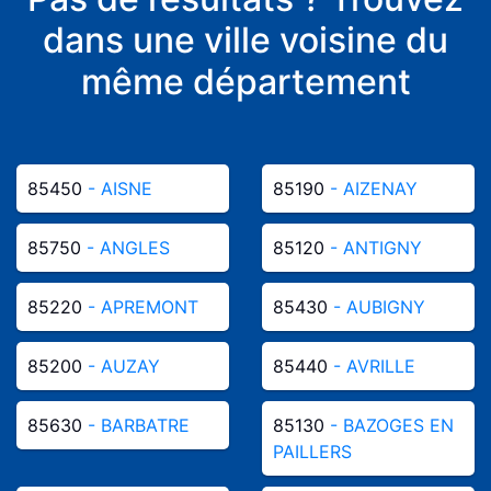
dans une ville voisine du
même département
85450
- AISNE
85190
- AIZENAY
85750
- ANGLES
85120
- ANTIGNY
85220
- APREMONT
85430
- AUBIGNY
85200
- AUZAY
85440
- AVRILLE
85630
- BARBATRE
85130
- BAZOGES EN
PAILLERS