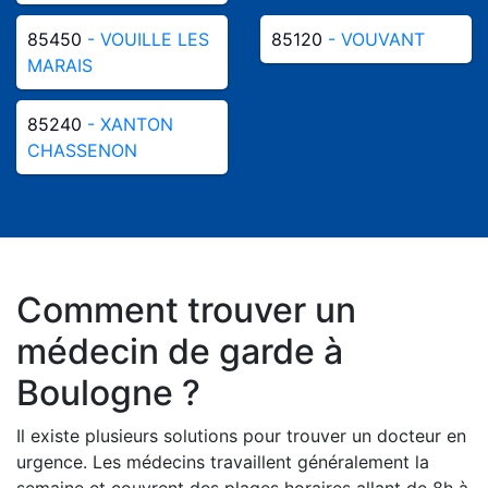
85450
- VOUILLE LES
85120
- VOUVANT
MARAIS
85240
- XANTON
CHASSENON
Comment trouver un
médecin de garde à
Boulogne ?
Il existe plusieurs solutions pour trouver un docteur en
urgence. Les médecins travaillent généralement la