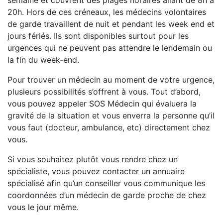
semaine et couvrent des plages horaires allant de 8h à
20h. Hors de ces créneaux, les médecins volontaires
de garde travaillent de nuit et pendant les week end et
jours fériés. Ils sont disponibles surtout pour les
urgences qui ne peuvent pas attendre le lendemain ou
la fin du week-end.
Pour trouver un médecin au moment de votre urgence,
plusieurs possibilités s’offrent à vous. Tout d’abord,
vous pouvez appeler SOS Médecin qui évaluera la
gravité de la situation et vous enverra la personne qu’il
vous faut (docteur, ambulance, etc) directement chez
vous.
Si vous souhaitez plutôt vous rendre chez un
spécialiste, vous pouvez contacter un annuaire
spécialisé afin qu’un conseiller vous communique les
coordonnées d’un médecin de garde proche de chez
vous le jour même.