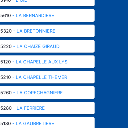
85610
- LA BERNARDIERE
85320
- LA BRETONNIERE
85220
- LA CHAIZE GIRAUD
85120
- LA CHAPELLE AUX LYS
85210
- LA CHAPELLE THEMER
85260
- LA COPECHAGNIERE
85280
- LA FERRIERE
85130
- LA GAUBRETIERE