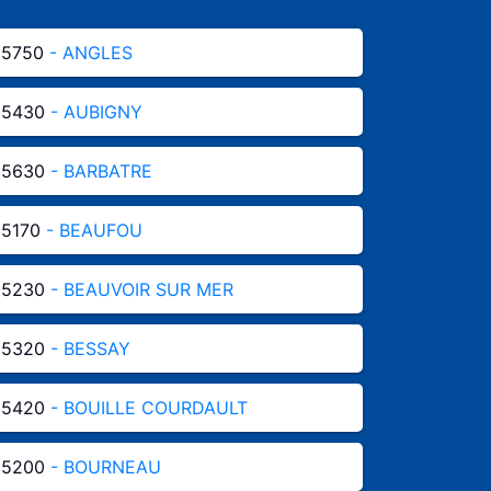
85750
- ANGLES
85430
- AUBIGNY
85630
- BARBATRE
85170
- BEAUFOU
85230
- BEAUVOIR SUR MER
85320
- BESSAY
85420
- BOUILLE COURDAULT
85200
- BOURNEAU