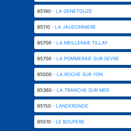
85190
- LA GENETOUZE
85110
- LA JAUDONNIERE
85700
- LA MEILLERAIE TILLAY
85700
- LA POMMERAIE SUR SEVRE
85000
- LA ROCHE SUR YON
85360
- LA TRANCHE SUR MER
85150
- LANDERONDE
85510
- LE BOUPERE