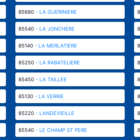
85680
- LA GUERINIERE
85540
- LA JONCHERE
85140
- LA MERLATIERE
85250
- LA RABATELIERE
85450
- LA TAILLEE
85130
- LA VERRIE
85220
- LANDEVIEILLE
85540
- LE CHAMP ST PERE