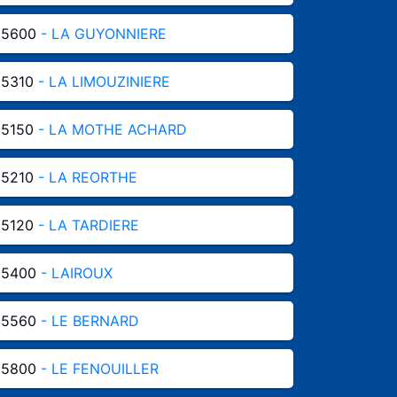
85600
- LA GUYONNIERE
85310
- LA LIMOUZINIERE
85150
- LA MOTHE ACHARD
85210
- LA REORTHE
85120
- LA TARDIERE
85400
- LAIROUX
85560
- LE BERNARD
85800
- LE FENOUILLER