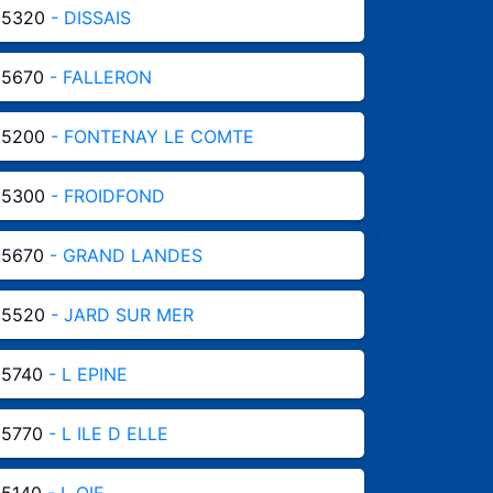
85320
- DISSAIS
85670
- FALLERON
85200
- FONTENAY LE COMTE
85300
- FROIDFOND
85670
- GRAND LANDES
85520
- JARD SUR MER
85740
- L EPINE
85770
- L ILE D ELLE
85140
- L OIE