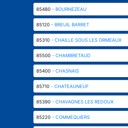
85480
- BOURNEZEAU
85120
- BREUIL BARRET
85310
- CHAILLE SOUS LES ORMEAUX
85500
- CHAMBRETAUD
85400
- CHASNAIS
85710
- CHATEAUNEUF
85390
- CHAVAGNES LES REDOUX
85220
- COMMEQUIERS