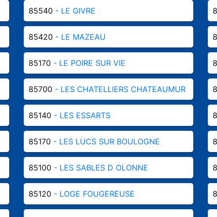
85540
- LE GIVRE
85420
- LE MAZEAU
85170
- LE POIRE SUR VIE
85700
- LES CHATELLIERS CHATEAUMUR
85140
- LES ESSARTS
85170
- LES LUCS SUR BOULOGNE
85100
- LES SABLES D OLONNE
85120
- LOGE FOUGEREUSE