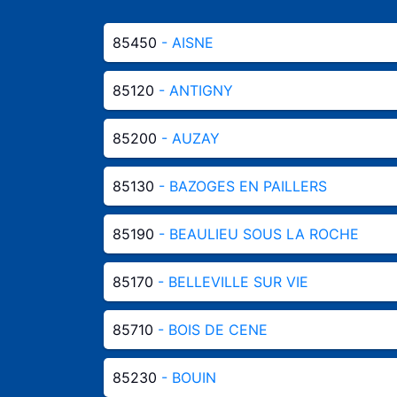
85450
- AISNE
85120
- ANTIGNY
85200
- AUZAY
85130
- BAZOGES EN PAILLERS
85190
- BEAULIEU SOUS LA ROCHE
85170
- BELLEVILLE SUR VIE
85710
- BOIS DE CENE
85230
- BOUIN