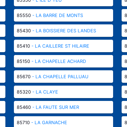
85550
- LA BARRE DE MONTS
85430
- LA BOISSIERE DES LANDES
85410
- LA CAILLERE ST HILAIRE
85150
- LA CHAPELLE ACHARD
85670
- LA CHAPELLE PALLUAU
85320
- LA CLAYE
85460
- LA FAUTE SUR MER
85710
- LA GARNACHE