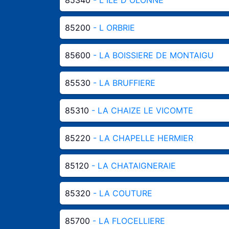
85200
- L ORBRIE
85600
- LA BOISSIERE DE MONTAIGU
85530
- LA BRUFFIERE
85310
- LA CHAIZE LE VICOMTE
85220
- LA CHAPELLE HERMIER
85120
- LA CHATAIGNERAIE
85320
- LA COUTURE
85700
- LA FLOCELLIERE