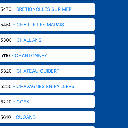
85470
- BRETIGNOLLES SUR MER
85450
- CHAILLE LES MARAIS
85300
- CHALLANS
5110
- CHANTONNAY
85320
- CHATEAU GUIBERT
85250
- CHAVAGNES EN PAILLERS
85220
- COEX
85610
- CUGAND