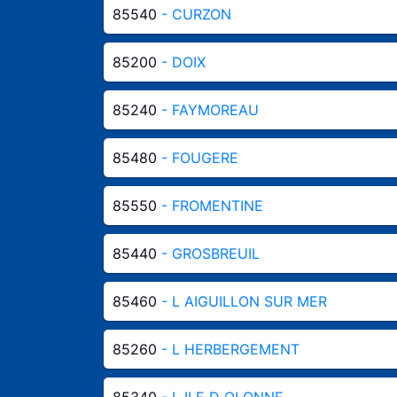
85540
- CURZON
85200
- DOIX
85240
- FAYMOREAU
85480
- FOUGERE
85550
- FROMENTINE
85440
- GROSBREUIL
85460
- L AIGUILLON SUR MER
85260
- L HERBERGEMENT
85340
- L ILE D OLONNE