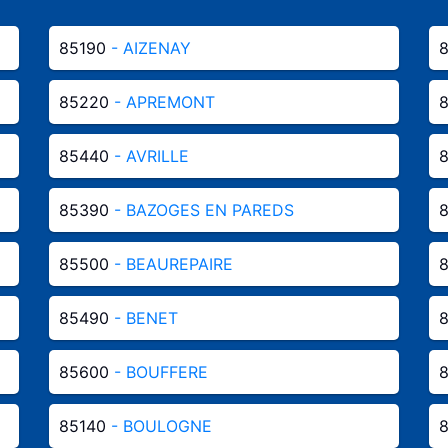
85190
- AIZENAY
85220
- APREMONT
85440
- AVRILLE
85390
- BAZOGES EN PAREDS
85500
- BEAUREPAIRE
85490
- BENET
85600
- BOUFFERE
85140
- BOULOGNE