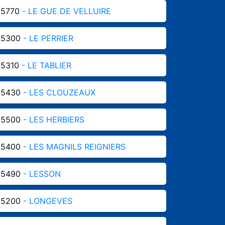
85770
- LE GUE DE VELLUIRE
85300
- LE PERRIER
85310
- LE TABLIER
85430
- LES CLOUZEAUX
85500
- LES HERBIERS
85400
- LES MAGNILS REIGNIERS
85490
- LESSON
85200
- LONGEVES