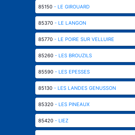
85150
- LE GIROUARD
85370
- LE LANGON
85770
- LE POIRE SUR VELLUIRE
85260
- LES BROUZILS
85590
- LES EPESSES
85130
- LES LANDES GENUSSON
85320
- LES PINEAUX
85420
- LIEZ