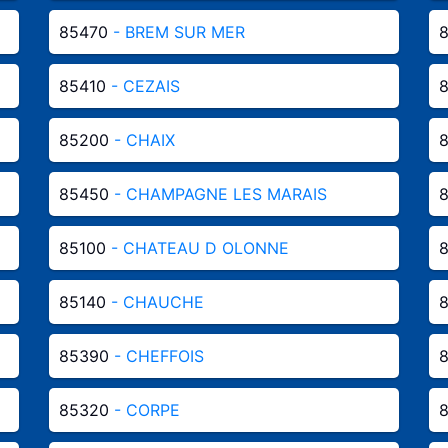
85470
- BREM SUR MER
85410
- CEZAIS
85200
- CHAIX
85450
- CHAMPAGNE LES MARAIS
8
85100
- CHATEAU D OLONNE
85140
- CHAUCHE
85390
- CHEFFOIS
85320
- CORPE