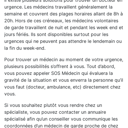
urgence. Les médecins travaillent généralement la
semaine et couvrent des plages horaires allant de 8h à
20h. Hors de ces créneaux, les médecins volontaires
de garde travaillent de nuit et pendant les week end et
jours fériés. Ils sont disponibles surtout pour les
urgences qui ne peuvent pas attendre le lendemain ou
la fin du week-end.
Pour trouver un médecin au moment de votre urgence,
plusieurs possibilités s’offrent à vous. Tout d’abord,
vous pouvez appeler SOS Médecin qui évaluera la
gravité de la situation et vous enverra la personne qu’il
vous faut (docteur, ambulance, etc) directement chez
vous.
Si vous souhaitez plutôt vous rendre chez un
spécialiste, vous pouvez contacter un annuaire
spécialisé afin qu’un conseiller vous communique les
coordonnées d’un médecin de garde proche de chez