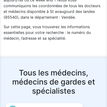
aujourd’hui ou ce week end ? Nous vous
communiquons les coordonnées de tous les docteurs
et médecins disponible à St avaugourd des landes
(85540), dans le département : Vendée.
Sur cette page, vous trouverez les informations
essentielles pour votre recherche : le numéro du
médecin, l’adresse et sa spécialité.
Tous les médecins,
médecins de gardes et
spécialistes