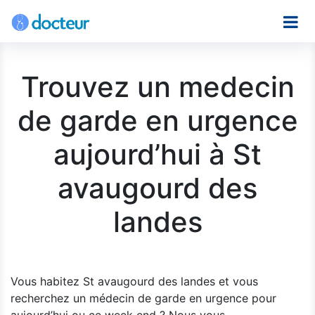
Trouvez un medecin
de garde en urgence
aujourd’hui à St
avaugourd des
landes
Vous habitez St avaugourd des landes et vous
recherchez un médecin de garde en urgence pour