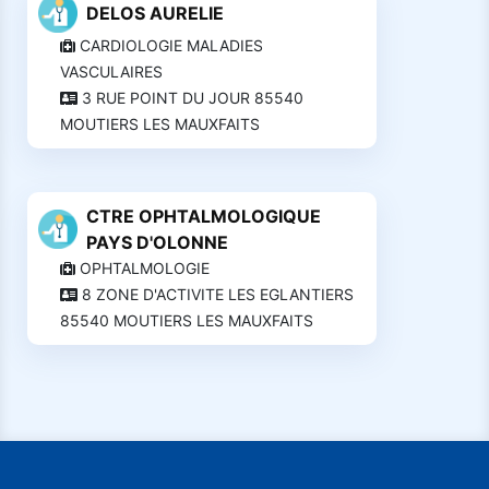
DELOS AURELIE
CARDIOLOGIE MALADIES
VASCULAIRES
3 RUE POINT DU JOUR 85540
MOUTIERS LES MAUXFAITS
CTRE OPHTALMOLOGIQUE
PAYS D'OLONNE
OPHTALMOLOGIE
8 ZONE D'ACTIVITE LES EGLANTIERS
85540 MOUTIERS LES MAUXFAITS