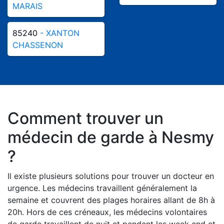
MARAIS
85240
- XANTON
CHASSENON
Comment trouver un
médecin de garde à Nesmy
?
Il existe plusieurs solutions pour trouver un docteur en
urgence. Les médecins travaillent généralement la
semaine et couvrent des plages horaires allant de 8h à
20h. Hors de ces créneaux, les médecins volontaires