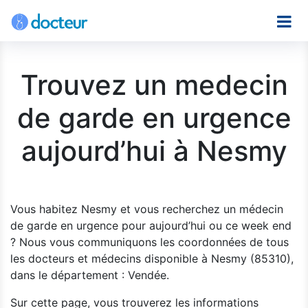
Trouvez un medecin
de garde en urgence
aujourd’hui à Nesmy
Vous habitez Nesmy et vous recherchez un médecin
de garde en urgence pour aujourd’hui ou ce week end
? Nous vous communiquons les coordonnées de tous
les docteurs et médecins disponible à Nesmy (85310),
dans le département : Vendée.
Sur cette page, vous trouverez les informations