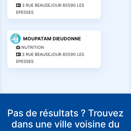
3 RUE BEAUSEJOUR 85590 LES
EPESSES
MOUPATAM DIEUDONNE
NUTRITION
3 RUE BEAUSEJOUR 85590 LES
EPESSES
Pas de résultats ? Trouvez
dans une ville voisine du