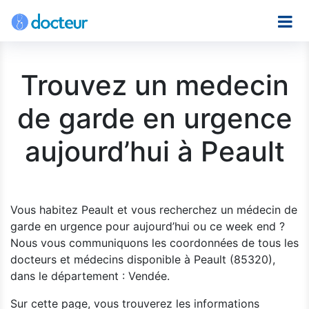
Trouvez un medecin
de garde en urgence
aujourd’hui à Peault
Vous habitez Peault et vous recherchez un médecin de
garde en urgence pour aujourd’hui ou ce week end ?
Nous vous communiquons les coordonnées de tous les
docteurs et médecins disponible à Peault (85320),
dans le département : Vendée.
Sur cette page, vous trouverez les informations