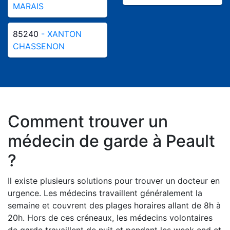
MARAIS
85240
- XANTON
CHASSENON
Comment trouver un
médecin de garde à Peault
?
Il existe plusieurs solutions pour trouver un docteur en
urgence. Les médecins travaillent généralement la
semaine et couvrent des plages horaires allant de 8h à
20h. Hors de ces créneaux, les médecins volontaires