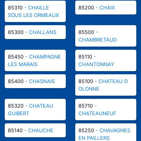
85310
- CHAILLE
85200
- CHAIX
SOUS LES ORMEAUX
85300
- CHALLANS
85500
-
CHAMBRETAUD
85450
- CHAMPAGNE
85110
-
LES MARAIS
CHANTONNAY
85400
- CHASNAIS
85100
- CHATEAU D
OLONNE
85320
- CHATEAU
85710
-
GUIBERT
CHATEAUNEUF
85140
- CHAUCHE
85250
- CHAVAGNES
EN PAILLERS