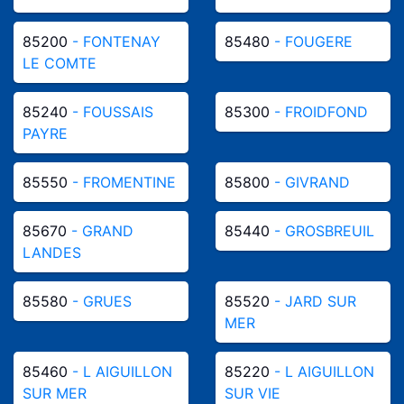
85200
- FONTENAY
85480
- FOUGERE
LE COMTE
85240
- FOUSSAIS
85300
- FROIDFOND
PAYRE
85550
- FROMENTINE
85800
- GIVRAND
85670
- GRAND
85440
- GROSBREUIL
LANDES
85580
- GRUES
85520
- JARD SUR
MER
85460
- L AIGUILLON
85220
- L AIGUILLON
SUR MER
SUR VIE