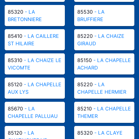
85320
- LA
85530
- LA
BRETONNIERE
BRUFFIERE
85410
- LA CAILLERE
85220
- LA CHAIZE
ST HILAIRE
GIRAUD
85310
- LA CHAIZE LE
85150
- LA CHAPELLE
VICOMTE
ACHARD
85120
- LA CHAPELLE
85220
- LA
AUX LYS
CHAPELLE HERMIER
85670
- LA
85210
- LA CHAPELLE
CHAPELLE PALLUAU
THEMER
85120
- LA
85320
- LA CLAYE