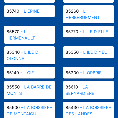
85740
- L EPINE
85260
- L
HERBERGEMENT
85570
- L
85770
- L ILE D ELLE
HERMENAULT
85340
- L ILE D
85350
- L ILE D YEU
OLONNE
85140
- L OIE
85200
- L ORBRIE
85550
- LA BARRE DE
85610
- LA
MONTS
BERNARDIERE
85600
- LA BOISSIERE
85430
- LA BOISSIERE
DE MONTAIGU
DES LANDES