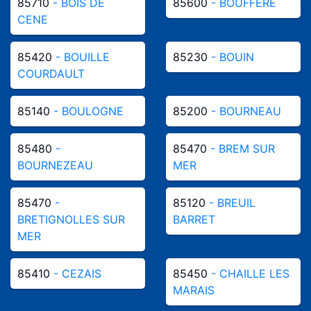
85710
- BOIS DE
85600
- BOUFFERE
CENE
85420
- BOUILLE
85230
- BOUIN
COURDAULT
85140
- BOULOGNE
85200
- BOURNEAU
85480
-
85470
- BREM SUR
BOURNEZEAU
MER
85470
-
85120
- BREUIL
BRETIGNOLLES SUR
BARRET
MER
85410
- CEZAIS
85450
- CHAILLE LES
MARAIS