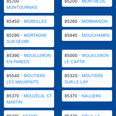
85700
-
85200
- MONTREUIL
MONTOURNAIS
85450
- MOREILLES
85260
- MORMAISON
85290
- MORTAGNE
85640
- MOUCHAMPS
SUR SEVRE
85390
- MOUILLERON
85000
- MOUILLERON
EN PAREDS
LE CAPTIF
85540
- MOUTIERS
85320
- MOUTIERS
LES MAUXFAITS
SUR LE LAY
85370
- MOUZEUIL ST
85370
- NALLIERS
MARTIN
85310
- NESMY
85430
- NIEUL LE