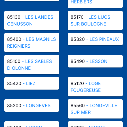
HERBIERS
85130
- LES LANDES
85170
- LES LUCS
GENUSSON
SUR BOULOGNE
85400
- LES MAGNILS
85320
- LES PINEAUX
REIGNIERS
85100
- LES SABLES
85490
- LESSON
D OLONNE
85420
- LIEZ
85120
- LOGE
FOUGEREUSE
85200
- LONGEVES
85560
- LONGEVILLE
SUR MER