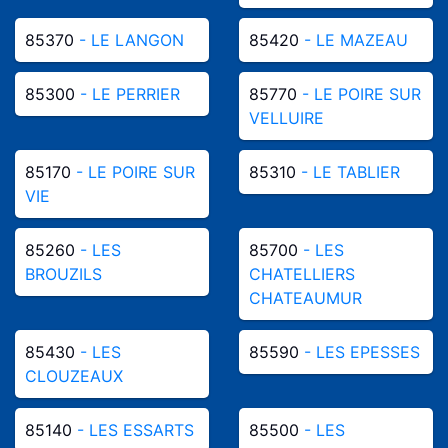
85370
- LE LANGON
85420
- LE MAZEAU
85300
- LE PERRIER
85770
- LE POIRE SUR
VELLUIRE
85170
- LE POIRE SUR
85310
- LE TABLIER
VIE
85260
- LES
85700
- LES
BROUZILS
CHATELLIERS
CHATEAUMUR
85430
- LES
85590
- LES EPESSES
CLOUZEAUX
85140
- LES ESSARTS
85500
- LES