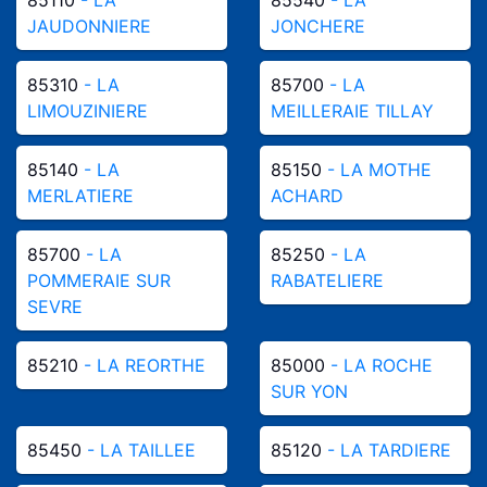
JAUDONNIERE
JONCHERE
85310
- LA
85700
- LA
LIMOUZINIERE
MEILLERAIE TILLAY
85140
- LA
85150
- LA MOTHE
MERLATIERE
ACHARD
85700
- LA
85250
- LA
POMMERAIE SUR
RABATELIERE
SEVRE
85210
- LA REORTHE
85000
- LA ROCHE
SUR YON
85450
- LA TAILLEE
85120
- LA TARDIERE