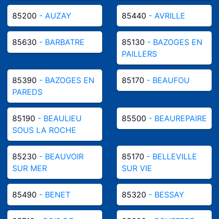
85200
- AUZAY
85440
- AVRILLE
85630
- BARBATRE
85130
- BAZOGES EN
PAILLERS
85390
- BAZOGES EN
85170
- BEAUFOU
PAREDS
85190
- BEAULIEU
85500
- BEAUREPAIRE
SOUS LA ROCHE
85230
- BEAUVOIR
85170
- BELLEVILLE
SUR MER
SUR VIE
85490
- BENET
85320
- BESSAY