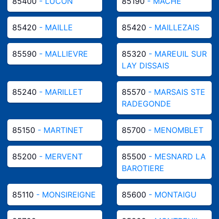
85400
- LUCON
85190
- MACHE
85420
- MAILLE
85420
- MAILLEZAIS
85590
- MALLIEVRE
85320
- MAREUIL SUR
LAY DISSAIS
85240
- MARILLET
85570
- MARSAIS STE
RADEGONDE
85150
- MARTINET
85700
- MENOMBLET
85200
- MERVENT
85500
- MESNARD LA
BAROTIERE
85110
- MONSIREIGNE
85600
- MONTAIGU