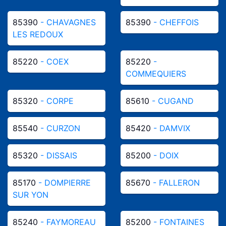
85390
- CHAVAGNES
85390
- CHEFFOIS
LES REDOUX
85220
- COEX
85220
-
COMMEQUIERS
85320
- CORPE
85610
- CUGAND
85540
- CURZON
85420
- DAMVIX
85320
- DISSAIS
85200
- DOIX
85170
- DOMPIERRE
85670
- FALLERON
SUR YON
85240
- FAYMOREAU
85200
- FONTAINES