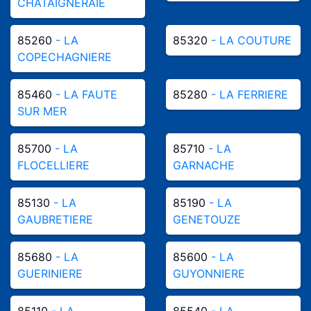
CHATAIGNERAIE
85260
- LA
85320
- LA COUTURE
COPECHAGNIERE
85460
- LA FAUTE
85280
- LA FERRIERE
SUR MER
85700
- LA
85710
- LA
FLOCELLIERE
GARNACHE
85130
- LA
85190
- LA
GAUBRETIERE
GENETOUZE
85680
- LA
85600
- LA
GUERINIERE
GUYONNIERE
85110
- LA
85540
- LA