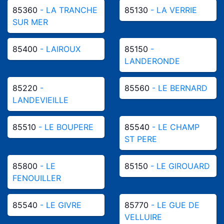
85360
- LA TRANCHE
85130
- LA VERRIE
SUR MER
85400
- LAIROUX
85150
-
LANDERONDE
85220
-
85560
- LE BERNARD
LANDEVIEILLE
85510
- LE BOUPERE
85540
- LE CHAMP
ST PERE
85800
- LE
85150
- LE GIROUARD
FENOUILLER
85540
- LE GIVRE
85770
- LE GUE DE
VELLUIRE